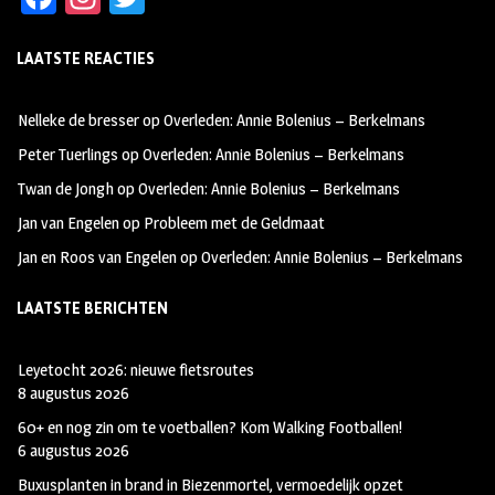
ce
st
wi
LAATSTE REACTIES
b
ag
tt
oo
ra
er
Nelleke de bresser
op
Overleden: Annie Bolenius – Berkelmans
k
m
Peter Tuerlings
op
Overleden: Annie Bolenius – Berkelmans
Twan de Jongh
op
Overleden: Annie Bolenius – Berkelmans
Jan van Engelen
op
Probleem met de Geldmaat
Jan en Roos van Engelen
op
Overleden: Annie Bolenius – Berkelmans
LAATSTE BERICHTEN
Leyetocht 2026: nieuwe fietsroutes
8 augustus 2026
60+ en nog zin om te voetballen? Kom Walking Footballen!
6 augustus 2026
Buxusplanten in brand in Biezenmortel, vermoedelijk opzet