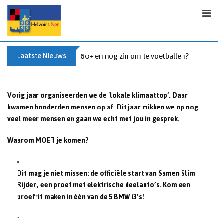
S
k
i
p
t
Laatste Nieuws
60+ en nog zin om te voetballen? Kom Wal
o
c
o
Vorig jaar organiseerden we de ‘lokale klimaattop’. Daar
n
kwamen honderden mensen op af. Dit jaar mikken we op nog
t
veel meer mensen en gaan we echt met jou in gesprek.
e
n
Waarom MOET je komen?
t
Dit mag je niet missen: de officiële start van Samen Slim
Rijden, een proef met elektrische deelauto’s. Kom een
proefrit maken in één van de 5 BMW i3’s!