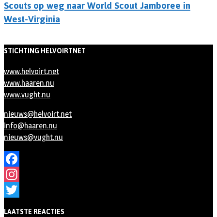
Scouts op weg naar World Scout Jamboree in
West-Virginia
STICHTING HELVOIRTNET
www.helvoirt.net
www.haaren.nu
www.vught.nu
nieuws@helvoirt.net
info@haaren.nu
nieuws@vught.nu
Facebook
Instagram
Twitter
LAATSTE REACTIES