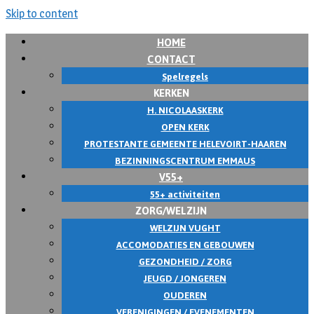
Skip to content
HOME
CONTACT
Spelregels
KERKEN
H. NICOLAASKERK
OPEN KERK
PROTESTANTE GEMEENTE HELEVOIRT-HAAREN
BEZINNINGSCENTRUM EMMAUS
V55+
55+ activiteiten
ZORG/WELZIJN
WELZIJN VUGHT
ACCOMODATIES EN GEBOUWEN
GEZONDHEID / ZORG
JEUGD / JONGEREN
OUDEREN
VERENIGINGEN / EVENEMENTEN