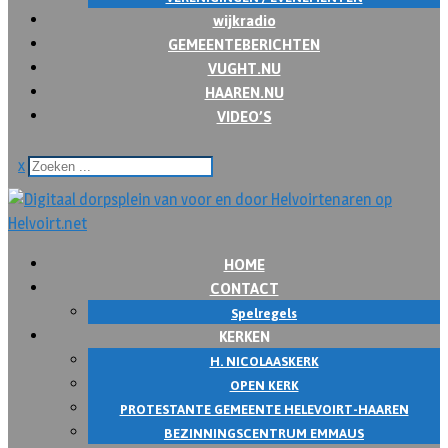
wijkradio
GEMEENTEBERICHTEN
VUGHT.NU
HAAREN.NU
VIDEO’S
x
HOME
CONTACT
Spelregels
KERKEN
H. NICOLAASKERK
OPEN KERK
PROTESTANTE GEMEENTE HELEVOIRT-HAAREN
BEZINNINGSCENTRUM EMMAUS