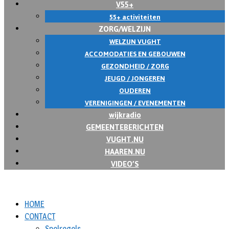
V55+
55+ activiteiten
ZORG/WELZIJN
WELZIJN VUGHT
ACCOMODATIES EN GEBOUWEN
GEZONDHEID / ZORG
JEUGD / JONGEREN
OUDEREN
VERENIGINGEN / EVENEMENTEN
wijkradio
GEMEENTEBERICHTEN
VUGHT.NU
HAAREN.NU
VIDEO’S
HOME
CONTACT
Spelregels