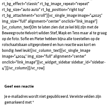
rt_bg_effect=”classic” rt_bg_image_repeat=”repeat”
rt_bg_size=”auto auto” rt_bg_position=”right top”
rt_bg_attachment=”scroll”][vc_single_image image=”42025″
img_size=”full” alignment=”center” onclick=”link_image”]
[vc_column_text]Om te laten zien dat ze kei blij zijn met de
Beweegroute Helvoirt wilden Stef, Mayk en Tess maar al te graag
op de foto. Sofie en Pieter hebben bijna alle toestellen op de
rolschaatsbaan uitgeprobeerd en hun reactie was kort en
bondig: heel leuk![/vc_column_text][vc_single_image
image=”42024″ img_size=”full” alignment=”center”
onclick=”link_image”][vc_widget_sidebar sidebar_id=”sidebar-
4″][/vc_column][/vc_row]
Geef een reactie
Je e-mailadres wordt niet gepubliceerd.
Vereiste velden zijn
gemarkeerd met
*