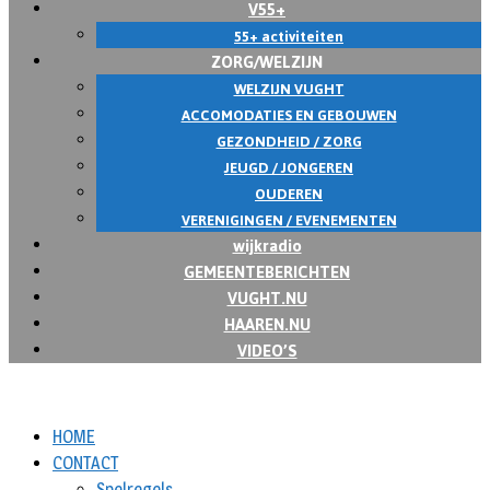
V55+
55+ activiteiten
ZORG/WELZIJN
WELZIJN VUGHT
ACCOMODATIES EN GEBOUWEN
GEZONDHEID / ZORG
JEUGD / JONGEREN
OUDEREN
VERENIGINGEN / EVENEMENTEN
wijkradio
GEMEENTEBERICHTEN
VUGHT.NU
HAAREN.NU
VIDEO’S
HOME
CONTACT
Spelregels