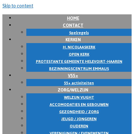
Skip to content
HOME
CONTACT
Spelregels
KERKEN
H. NICOLAASKERK
OPEN KERK
PROTESTANTE GEMEENTE HELEVOIRT-HAAREN
BEZINNINGSCENTRUM EMMAUS
V55+
55+ activiteiten
ZORG/WELZIJN
WELZIJN VUGHT
ACCOMODATIES EN GEBOUWEN
GEZONDHEID / ZORG
JEUGD / JONGEREN
OUDEREN
VERENIGINGEN / EVENEMENTEN