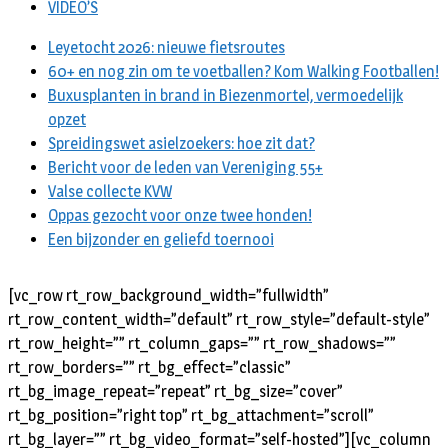
VIDEO’S
Leyetocht 2026: nieuwe fietsroutes
60+ en nog zin om te voetballen? Kom Walking Footballen!
Buxusplanten in brand in Biezenmortel, vermoedelijk
opzet
Spreidingswet asielzoekers: hoe zit dat?
Bericht voor de leden van Vereniging 55+
Valse collecte KVW
Oppas gezocht voor onze twee honden!
Een bijzonder en geliefd toernooi
[vc_row rt_row_background_width=”fullwidth”
rt_row_content_width=”default” rt_row_style=”default-style”
rt_row_height=”” rt_column_gaps=”” rt_row_shadows=””
rt_row_borders=”” rt_bg_effect=”classic”
rt_bg_image_repeat=”repeat” rt_bg_size=”cover”
rt_bg_position=”right top” rt_bg_attachment=”scroll”
rt_bg_layer=”” rt_bg_video_format=”self-hosted”][vc_column