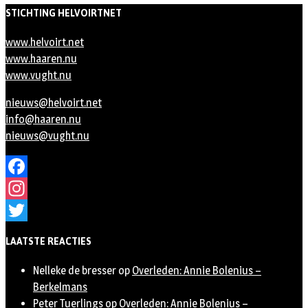
STICHTING HELVOIRTNET
www.helvoirt.net
www.haaren.nu
www.vught.nu
nieuws@helvoirt.net
info@haaren.nu
nieuws@vught.nu
Facebook
Instagram
Twitter
LAATSTE REACTIES
Nelleke de bresser
op
Overleden: Annie Bolenius –
Berkelmans
Peter Tuerlings
op
Overleden: Annie Bolenius –