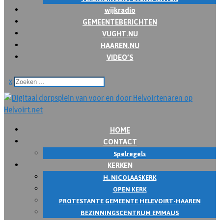
wijkradio
GEMEENTEBERICHTEN
VUGHT.NU
HAAREN.NU
VIDEO’S
x
HOME
CONTACT
Spelregels
KERKEN
H. NICOLAASKERK
OPEN KERK
PROTESTANTE GEMEENTE HELEVOIRT-HAAREN
BEZINNINGSCENTRUM EMMAUS