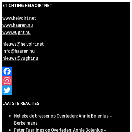
STICHTING HELVOIRTNET
www.helvoirt.net
www.haaren.nu
www.vught.nu
nieuws@helvoirt.net
info@haaren.nu
nieuws@vught.nu
Facebook
Instagram
Twitter
LAATSTE REACTIES
Nelleke de bresser
op
Overleden: Annie Bolenius –
Berkelmans
Peter Tuerlings
op
Overleden: Annie Bolenius –