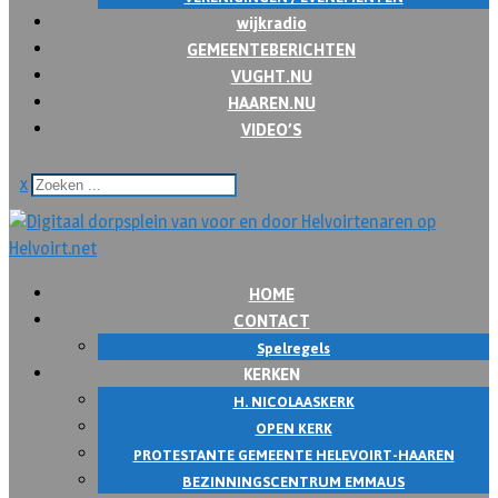
wijkradio
GEMEENTEBERICHTEN
VUGHT.NU
HAAREN.NU
VIDEO’S
x
HOME
CONTACT
Spelregels
KERKEN
H. NICOLAASKERK
OPEN KERK
PROTESTANTE GEMEENTE HELEVOIRT-HAAREN
BEZINNINGSCENTRUM EMMAUS