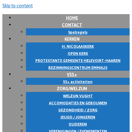
Skip to content
HOME
CONTACT
Spelregels
KERKEN
H. NICOLAASKERK
OPEN KERK
PROTESTANTE GEMEENTE HELEVOIRT-HAAREN
BEZINNINGSCENTRUM EMMAUS
V55+
55+ activiteiten
ZORG/WELZIJN
WELZIJN VUGHT
ACCOMODATIES EN GEBOUWEN
GEZONDHEID / ZORG
JEUGD / JONGEREN
OUDEREN
VERENIGINGEN / EVENEMENTEN