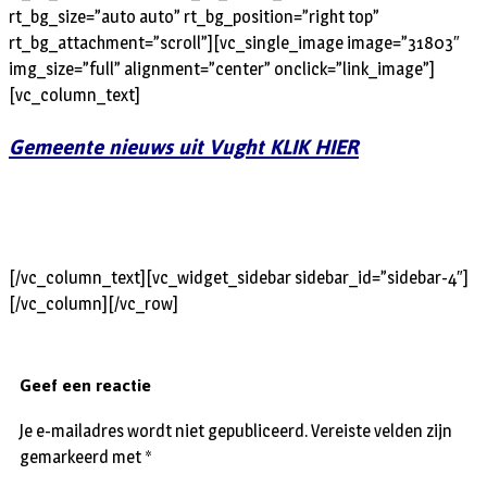
rt_bg_size=”auto auto” rt_bg_position=”right top”
rt_bg_attachment=”scroll”][vc_single_image image=”31803″
img_size=”full” alignment=”center” onclick=”link_image”]
[vc_column_text]
Gemeente nieuws uit Vught KLIK HIER
[/vc_column_text][vc_widget_sidebar sidebar_id=”sidebar-4″]
[/vc_column][/vc_row]
Geef een reactie
Je e-mailadres wordt niet gepubliceerd.
Vereiste velden zijn
gemarkeerd met
*