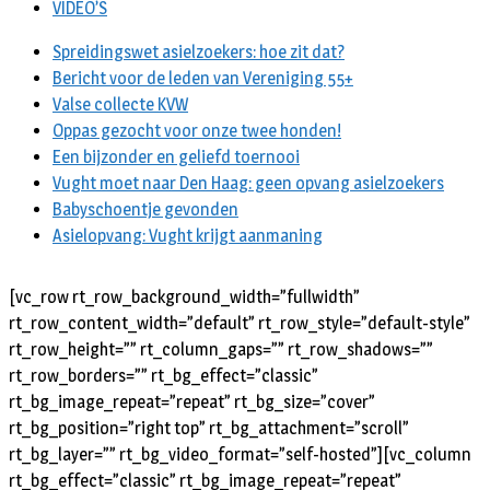
VIDEO’S
Spreidingswet asielzoekers: hoe zit dat?
Bericht voor de leden van Vereniging 55+
Valse collecte KVW
Oppas gezocht voor onze twee honden!
Een bijzonder en geliefd toernooi
Vught moet naar Den Haag: geen opvang asielzoekers
Babyschoentje gevonden
Asielopvang: Vught krijgt aanmaning
[vc_row rt_row_background_width=”fullwidth”
rt_row_content_width=”default” rt_row_style=”default-style”
rt_row_height=”” rt_column_gaps=”” rt_row_shadows=””
rt_row_borders=”” rt_bg_effect=”classic”
rt_bg_image_repeat=”repeat” rt_bg_size=”cover”
rt_bg_position=”right top” rt_bg_attachment=”scroll”
rt_bg_layer=”” rt_bg_video_format=”self-hosted”][vc_column
rt_bg_effect=”classic” rt_bg_image_repeat=”repeat”