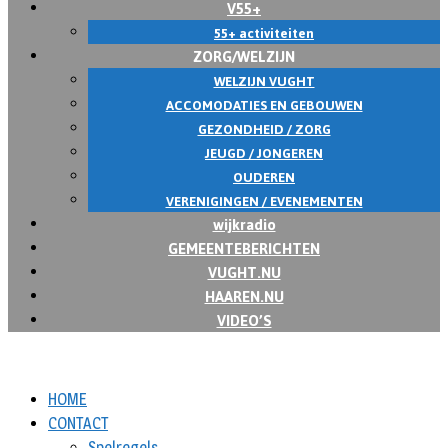
V55+
55+ activiteiten
ZORG/WELZIJN
WELZIJN VUGHT
ACCOMODATIES EN GEBOUWEN
GEZONDHEID / ZORG
JEUGD / JONGEREN
OUDEREN
VERENIGINGEN / EVENEMENTEN
wijkradio
GEMEENTEBERICHTEN
VUGHT.NU
HAAREN.NU
VIDEO’S
HOME
CONTACT
Spelregels