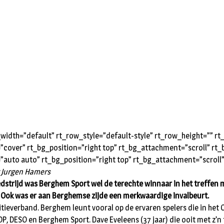
idth=”default” rt_row_style=”default-style” rt_row_height=”” 
=”cover” rt_bg_position=”right top” rt_bg_attachment=”scroll” r
”auto auto” rt_bg_position=”right top” rt_bg_attachment=”scroll
 Jurgen Hamers
dstrijd was Berghem Sport wel de terechte winnaar in het treffen 
Ook was er aan Berghemse zijde een merkwaardige invalbeurt.
titieverband. Berghem leunt vooral op de ervaren spelers die in he
TOP, DESO en Berghem Sport. Dave Eveleens (37 jaar) die ooit met z’n