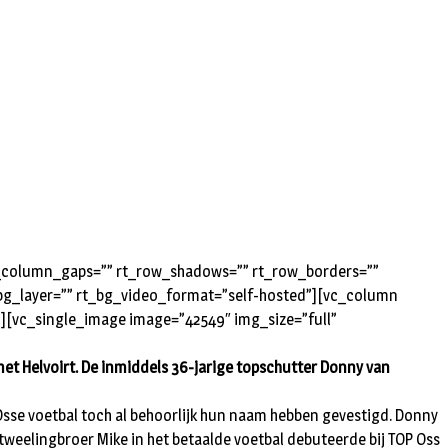
rt_column_gaps=”” rt_row_shadows=”” rt_row_borders=””
t_bg_layer=”” rt_bg_video_format=”self-hosted”][vc_column
”][vc_single_image image=”42549″ img_size=”full”
met Helvoirt. De inmiddels 36-jarige topschutter Donny van
t Osse voetbal toch al behoorlijk hun naam hebben gevestigd. Donny
 tweelingbroer Mike in het betaalde voetbal debuteerde bij TOP Oss