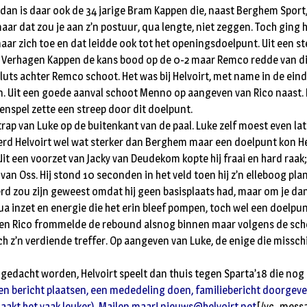
n dan is daar ook de 34 jarige Bram Kappen die, naast Berghem Spor
aar dat zou je aan z’n postuur, qua lengte, niet zeggen. Toch ging 
aar zich toe en dat leidde ook tot het openingsdoelpunt. Uit een s
na Verhagen Kappen de kans bood op de 0-2 maar Remco redde van d
 kluts achter Remco schoot. Het was bij Helvoirt, met name in de eind
en. Uit een goede aanval schoot Menno op aangeven van Rico naast. 
enspel zette een streep door dit doelpunt.
trap van Luke op de buitenkant van de paal. Luke zelf moest even la
erd Helvoirt wel wat sterker dan Berghem maar een doelpunt kon He
it een voorzet van Jacky van Deudekom kopte hij fraai en hard raak;
van Oss. Hij stond 10 seconden in het veld toen hij z’n elleboog p
eerd zou zijn geweest omdat hij geen basisplaats had, maar om je da
qua inzet en energie die het erin bleef pompen, toch wel een doelpu
 en Rico frommelde de rebound alsnog binnen maar volgens de sche
h z’n verdiende treffer. Op aangeven van Luke, de enige die missch
t gedacht worden, Helvoirt speelt dan thuis tegen Sparta’18 die no
en bericht plaatsen, een mededeling doen, familiebericht doorgeven 
maakt het vaak leuker). Mailen maar!
nieuws@helvoirt.net
[/vc_messa