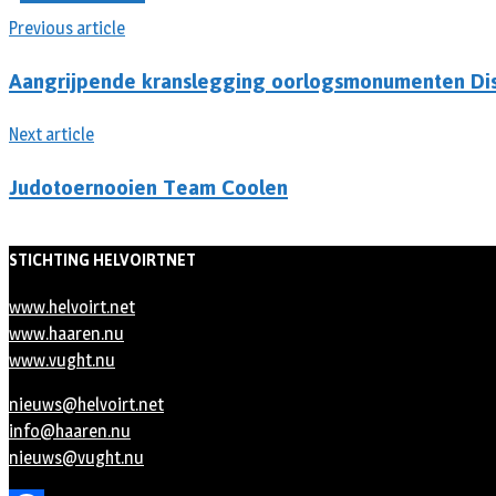
Previous article
Aangrijpende kranslegging oorlogsmonumenten Dis
Next article
Judotoernooien Team Coolen
STICHTING HELVOIRTNET
www.helvoirt.net
www.haaren.nu
www.vught.nu
nieuws@helvoirt.net
info@haaren.nu
nieuws@vught.nu