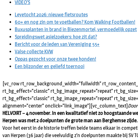
VIDEO’S
Leyetocht 2026: nieuwe fietsroutes
60+ en nog zin om te voetballen? Kom Walking Footballen!
Buxusplanten in brand in Biezenmortel, vermoedelijk opzet
Spreidingswet asielzoekers: hoe zit dat?
Bericht voor de leden van Vereniging 55+
Valse collecte KVW
Oppas gezocht voor onze twee honden!
Een bijzonder en geliefd toernooi
[vc_row rt_row_background_width=”fullwidth” rt_row_content_w
rt_bg_effect=”classic” rt_bg_image_repeat=”repeat” rt_bg_size
rt_bg_effect=”classic” rt_bg_image_repeat=”repeat” rt_bg_size=
alignment=”center” onclick=”link_image”][vc_column_text]
Door
HELVOIRT – 4 november. In een kwalitatief niet zo hoogstaande we
Herpen was met 2 doelpunten de grote man aan Berghemse zijde. 
Voor het eerst in de historie treffen beide teams elkaar in compe
van Herpen (36 jaar) die veelvuldig z’n doelpunten maakte bij SV 