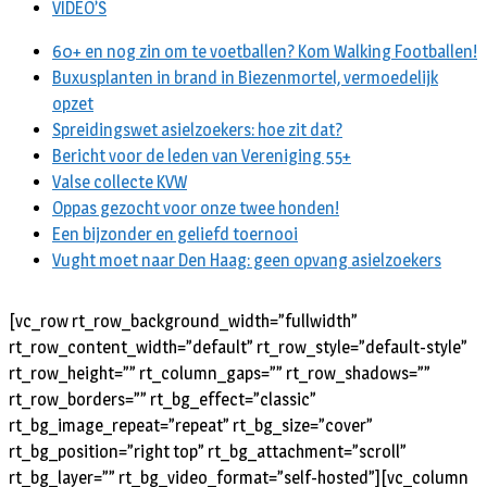
VIDEO’S
60+ en nog zin om te voetballen? Kom Walking Footballen!
Buxusplanten in brand in Biezenmortel, vermoedelijk
opzet
Spreidingswet asielzoekers: hoe zit dat?
Bericht voor de leden van Vereniging 55+
Valse collecte KVW
Oppas gezocht voor onze twee honden!
Een bijzonder en geliefd toernooi
Vught moet naar Den Haag: geen opvang asielzoekers
[vc_row rt_row_background_width=”fullwidth”
rt_row_content_width=”default” rt_row_style=”default-style”
rt_row_height=”” rt_column_gaps=”” rt_row_shadows=””
rt_row_borders=”” rt_bg_effect=”classic”
rt_bg_image_repeat=”repeat” rt_bg_size=”cover”
rt_bg_position=”right top” rt_bg_attachment=”scroll”
rt_bg_layer=”” rt_bg_video_format=”self-hosted”][vc_column