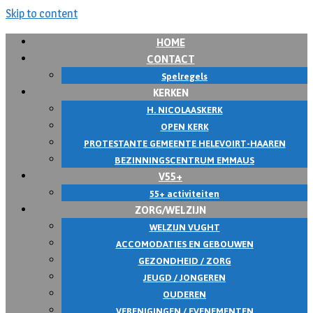
Skip to content
HOME
CONTACT
Spelregels
KERKEN
H. NICOLAASKERK
OPEN KERK
PROTESTANTE GEMEENTE HELEVOIRT-HAAREN
BEZINNINGSCENTRUM EMMAUS
V55+
55+ activiteiten
ZORG/WELZIJN
WELZIJN VUGHT
ACCOMODATIES EN GEBOUWEN
GEZONDHEID / ZORG
JEUGD / JONGEREN
OUDEREN
VERENIGINGEN / EVENEMENTEN