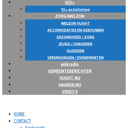
V55+
55+ activiteiten
ZORG/WELZIJN
WELZIJN VUGHT
ACCOMODATIES EN GEBOUWEN
GEZONDHEID / ZORG
JEUGD / JONGEREN
OUDEREN
VERENIGINGEN / EVENEMENTEN
wijkradio
GEMEENTEBERICHTEN
VUGHT.NU
HAAREN.NU
VIDEO’S
HOME
CONTACT
Spelregels