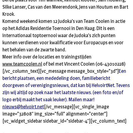
Silke Lanser, Cas van den Meerendonk, Jens van Houtum en Bart
Krook.
Komend weekend komen 12 Judoka’s van Team Coolen in actie
op het Adidas Residentie Toernooi in Den Haag. Dit is een
Internationaal toptoernooi waar de Judoka’s zich punten
kunnen verdienen voor kwalificatie voor Europacups en voor
het behalen van de zwarte band.
Meer info over de locaties en trainingstijden
www.teamcoolen.nl
of bel met Vincent Coolen (06-43010228)
[/vc_column_text][vc_message message_box_style=”3d”]
Een
bericht plaatsen, een mededeling doen, familiebericht
doorgeven of verenigingsnieuws, dat kan bij HelvoirtNet. Tevens
zijn wij altijd op zoek naar het laatste nieuws. (een foto en/of
logo erbij maakt het vaak leuker). Mailen maar!
nieuws@helvoirt.net
[/vc_message][vc_single_image
image=”32808″ img_size=”full” alignment=”center”]
[vc_widget_sidebar sidebar_id=”sidebar-4″][vc_column_text]