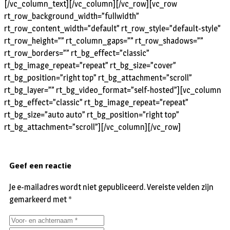
[/vc_column_text][/vc_column][/vc_row][vc_row
rt_row_background_width=”fullwidth”
rt_row_content_width=”default” rt_row_style=”default-style”
rt_row_height=”” rt_column_gaps=”” rt_row_shadows=””
rt_row_borders=”” rt_bg_effect=”classic”
rt_bg_image_repeat=”repeat” rt_bg_size=”cover”
rt_bg_position=”right top” rt_bg_attachment=”scroll”
rt_bg_layer=”” rt_bg_video_format=”self-hosted”][vc_column
rt_bg_effect=”classic” rt_bg_image_repeat=”repeat”
rt_bg_size=”auto auto” rt_bg_position=”right top”
rt_bg_attachment=”scroll”][/vc_column][/vc_row]
Geef een reactie
Je e-mailadres wordt niet gepubliceerd.
Vereiste velden zijn
gemarkeerd met
*