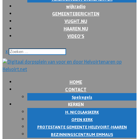
wijkradio
GEMEENTEBERICHTEN
VUGHT.NU
HAAREN.NU
VIDEO’S
x
HOME
CONTACT
Spelregels
KERKEN
H. NICOLAASKERK
OPEN KERK
PROTESTANTE GEMEENTE HELEVOIRT-HAAREN
BEZINNINGSCENTRUM EMMAUS