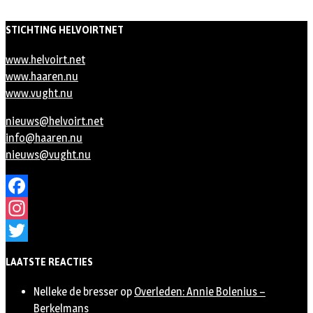
STICHTING HELVOIRTNET
www.helvoirt.net
www.haaren.nu
www.vught.nu
nieuws@helvoirt.net
info@haaren.nu
nieuws@vught.nu
Facebook
Instagram
Twitter
LAATSTE REACTIES
Nelleke de bresser
op
Overleden: Annie Bolenius –
Berkelmans