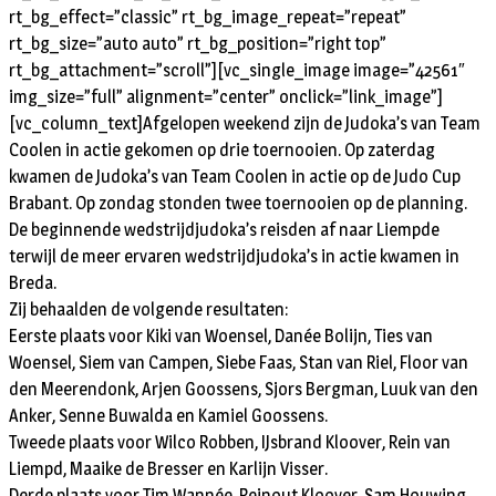
rt_bg_effect=”classic” rt_bg_image_repeat=”repeat”
rt_bg_size=”auto auto” rt_bg_position=”right top”
rt_bg_attachment=”scroll”][vc_single_image image=”42561″
img_size=”full” alignment=”center” onclick=”link_image”]
[vc_column_text]Afgelopen weekend zijn de Judoka’s van Team
Coolen in actie gekomen op drie toernooien. Op zaterdag
kwamen de Judoka’s van Team Coolen in actie op de Judo Cup
Brabant. Op zondag stonden twee toernooien op de planning.
De beginnende wedstrijdjudoka’s reisden af naar Liempde
terwijl de meer ervaren wedstrijdjudoka’s in actie kwamen in
Breda.
Zij behaalden de volgende resultaten:
Eerste plaats voor Kiki van Woensel, Danée Bolijn, Ties van
Woensel, Siem van Campen, Siebe Faas, Stan van Riel, Floor van
den Meerendonk, Arjen Goossens, Sjors Bergman, Luuk van den
Anker, Senne Buwalda en Kamiel Goossens.
Tweede plaats voor Wilco Robben, IJsbrand Kloover, Rein van
Liempd, Maaike de Bresser en Karlijn Visser.
Derde plaats voor Tim Wannée, Reinout Kloover, Sam Houwing,