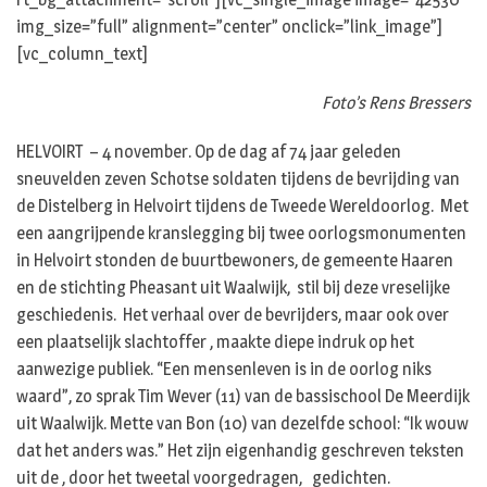
img_size=”full” alignment=”center” onclick=”link_image”]
[vc_column_text]
Foto’s Rens Bressers
HELVOIRT – 4 november. Op de dag af 74 jaar geleden
sneuvelden zeven Schotse soldaten tijdens de bevrijding van
de Distelberg in Helvoirt tijdens de Tweede Wereldoorlog. Met
een aangrijpende kranslegging bij twee oorlogsmonumenten
in Helvoirt stonden de buurtbewoners, de gemeente Haaren
en de stichting Pheasant uit Waalwijk, stil bij deze vreselijke
geschiedenis. Het verhaal over de bevrijders, maar ook over
een plaatselijk slachtoffer , maakte diepe indruk op het
aanwezige publiek. “Een mensenleven is in de oorlog niks
waard”, zo sprak Tim Wever (11) van de bassischool De Meerdijk
uit Waalwijk. Mette van Bon (10) van dezelfde school: “Ik wouw
dat het anders was.” Het zijn eigenhandig geschreven teksten
uit de , door het tweetal voorgedragen, gedichten.