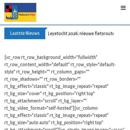
Skip
to
content
Laatste Nieuws
60+ en nog zin om te voetballen? Kom Wal
[vc_row rt_row_background_width=”fullwidth”
rt_row_content_width=”default” rt_row_style=”default-
style” rt_row_height=”” rt_column_gaps=””
rt_row_shadows=”” rt_row_borders=””
rt_bg_effect=”classic” rt_bg_image_repeat=”repeat”
rt_bg_size=”cover” rt_bg_position=”right top”
rt_bg_attachment=”scroll” rt_bg_layer=””
rt_bg_video_format=”self-hosted”][vc_column
rt_bg_effect=”classic” rt_bg_image_repeat=”repeat”
rt_bg_size=”auto auto” rt_bg_position=”right top”
rt_bg_attachment=”scroll”][vc_single_image image=”42530″