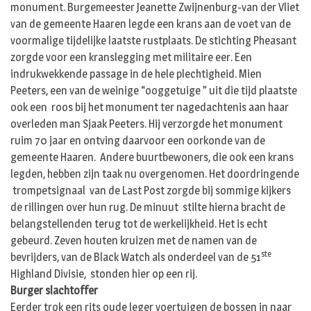
monument. Burgemeester Jeanette Zwijnenburg-van der Vliet
van de gemeente Haaren legde een krans aan de voet van de
voormalige tijdelijke laatste rustplaats. De stichting Pheasant
zorgde voor een kranslegging met militaire eer. Een
indrukwekkende passage in de hele plechtigheid. Mien
Peeters, een van de weinige “ooggetuige ” uit die tijd plaatste
ook een roos bij het monument ter nagedachtenis aan haar
overleden man Sjaak Peeters. Hij verzorgde het monument
ruim 70 jaar en ontving daarvoor een oorkonde van de
gemeente Haaren. Andere buurtbewoners, die ook een krans
legden, hebben zijn taak nu overgenomen. Het doordringende
trompetsignaal van de Last Post zorgde bij sommige kijkers
de rillingen over hun rug. De minuut stilte hierna bracht de
belangstellenden terug tot de werkelijkheid. Het is echt
gebeurd. Zeven houten kruizen met de namen van de
ste
bevrijders, van de Black Watch als onderdeel van de 51
Highland Divisie, stonden hier op een rij.
Burger slachtoffer
Eerder trok een rits oude leger voertuigen de bossen in naar