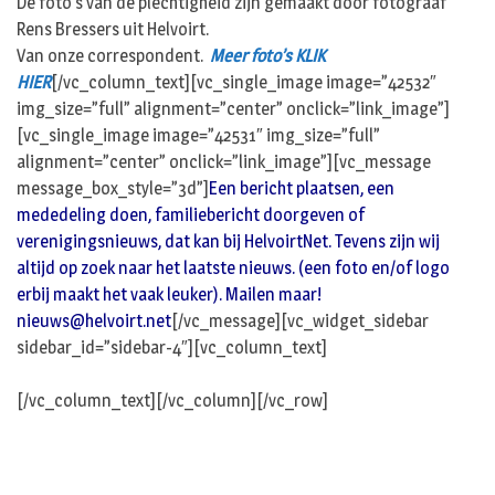
De foto’s van de plechtigheid zijn gemaakt door fotograaf
Rens Bressers uit Helvoirt.
Van onze correspondent.
Meer foto’s KLIK
HIER
[/vc_column_text][vc_single_image image=”42532″
img_size=”full” alignment=”center” onclick=”link_image”]
[vc_single_image image=”42531″ img_size=”full”
alignment=”center” onclick=”link_image”][vc_message
message_box_style=”3d”]
Een bericht plaatsen, een
mededeling doen, familiebericht doorgeven of
verenigingsnieuws, dat kan bij HelvoirtNet. Tevens zijn wij
altijd op zoek naar het laatste nieuws. (een foto en/of logo
erbij maakt het vaak leuker). Mailen maar!
nieuws@helvoirt.net
[/vc_message][vc_widget_sidebar
sidebar_id=”sidebar-4″][vc_column_text]
[/vc_column_text][/vc_column][/vc_row]