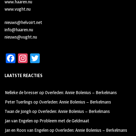
www.haaren.nu
www.vught.nu
nieuws@helvoirt.net
info@haaren.nu
nieuws@vught.nu
Fa
In
T
ce
st
wi
LAATSTE REACTIES
b
ag
tt
oo
ra
er
Nelleke de bresser
op
Overleden: Annie Bolenius – Berkelmans
k
m
Peter Tuerlings
op
Overleden: Annie Bolenius – Berkelmans
Twan de Jongh
op
Overleden: Annie Bolenius – Berkelmans
Jan van Engelen
op
Probleem met de Geldmaat
Jan en Roos van Engelen
op
Overleden: Annie Bolenius – Berkelmans