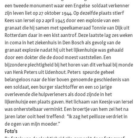
een tweede monument waar een Engelse soldaat verkenner
zijn leven liet op 27 oktober 1944. Op dezelfde plaats stierf
Kees van Iersel op 2 april 1945 door een explosie van een
granaat die hij samen met speelkameraad Tonnie van Dijk uit
Rotterdam daar in een kist aantrof. Deze laatste lag zes weken
in coma in het ziekenhuis in Den Bosch als gevolg van de
granaat explosie nadat hij uit het lijkenhuisje was gehaald
door een dokter die de dood moest vaststellen. Een
bijzondere plechtigheid bij het horen van dit verhaal bij monde
van Henk Peters uit Udenhout. Peters speurde geheel
belangeloos naar de hier boven genoemde geschiedenis van
een soldaat, een burger slachtoffer en een 10 jarige
overlevende die hulpverleners als dood zijnde in het
lijkenhuisje een plaats gaven. Het lichaam van Keesje van Iersel
was onherstelbaar verminkt. Een broertje van hem zei het na
jaren later ooit heel treffend: “Ik zag het peilloze verdriet in
de ogen van mijn moeder.”
Foto’s