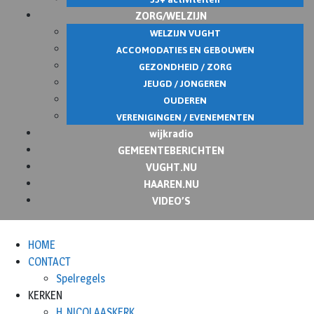
ZORG/WELZIJN
WELZIJN VUGHT
ACCOMODATIES EN GEBOUWEN
GEZONDHEID / ZORG
JEUGD / JONGEREN
OUDEREN
VERENIGINGEN / EVENEMENTEN
wijkradio
GEMEENTEBERICHTEN
VUGHT.NU
HAAREN.NU
VIDEO’S
HOME
CONTACT
Spelregels
KERKEN
H. NICOLAASKERK