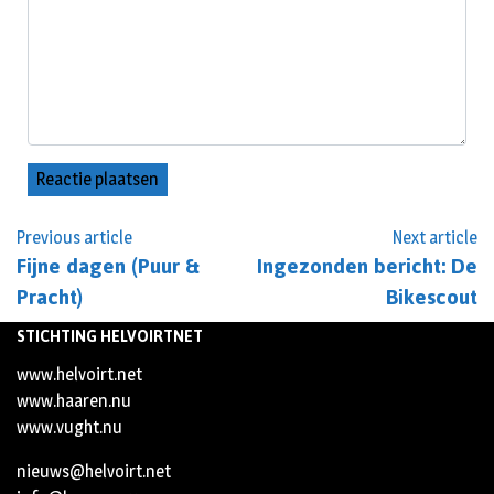
Previous article
Next article
Fijne dagen (Puur &
Ingezonden bericht: De
Pracht)
Bikescout
STICHTING HELVOIRTNET
www.helvoirt.net
www.haaren.nu
www.vught.nu
nieuws@helvoirt.net