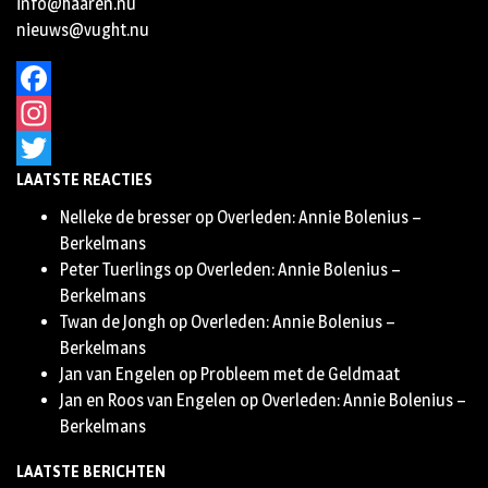
info@haaren.nu
nieuws@vught.nu
Facebook
Instagram
LAATSTE REACTIES
Twitter
Nelleke de bresser
op
Overleden: Annie Bolenius –
Berkelmans
Peter Tuerlings
op
Overleden: Annie Bolenius –
Berkelmans
Twan de Jongh
op
Overleden: Annie Bolenius –
Berkelmans
Jan van Engelen
op
Probleem met de Geldmaat
Jan en Roos van Engelen
op
Overleden: Annie Bolenius –
Berkelmans
LAATSTE BERICHTEN