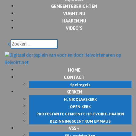
GEMEENTEBERICHTEN
VUGHT.NU
HAAREN.NU
VIDEO’S
x
HOME
CONTACT
Spelregels
KERKEN
H. NICOLAASKERK
OPEN KERK
PROTESTANTE GEMEENTE HELEVOIRT-HAAREN
BEZINNINGSCENTRUM EMMAUS
V55+
55+ activiteiten