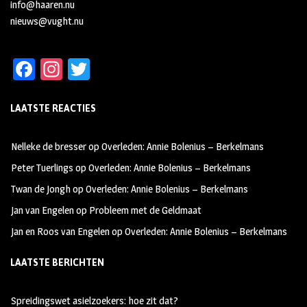
info@haaren.nu
nieuws@vught.nu
Fa
In
T
ce
st
wi
LAATSTE REACTIES
b
ag
tt
oo
ra
er
Nelleke de bresser
op
Overleden: Annie Bolenius – Berkelmans
k
m
Peter Tuerlings
op
Overleden: Annie Bolenius – Berkelmans
Twan de Jongh
op
Overleden: Annie Bolenius – Berkelmans
Jan van Engelen
op
Probleem met de Geldmaat
Jan en Roos van Engelen
op
Overleden: Annie Bolenius – Berkelmans
LAATSTE BERICHTEN
Spreidingswet asielzoekers: hoe zit dat?