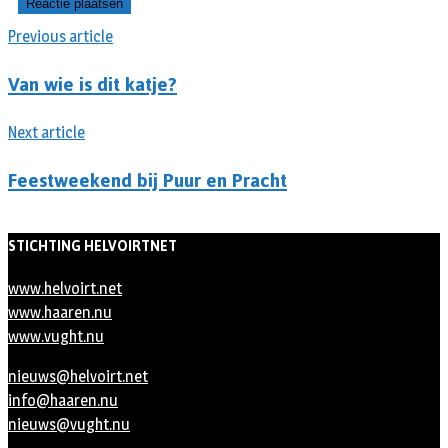
Previous article
Van wie is dit katje?
Next article
Feestweekend bij Puur en Pracht
STICHTING HELVOIRTNET
www.helvoirt.net
www.haaren.nu
www.vught.nu
nieuws@helvoirt.net
info@haaren.nu
nieuws@vught.nu