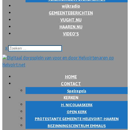
wijkradio
GEMEENTEBERICHTEN
VUGHT.NU
HAAREN.NU
VIDEO’S
x
HOME
CONTACT
Spelregels
KERKEN
H. NICOLAASKERK
OPEN KERK
PROTESTANTE GEMEENTE HELEVOIRT-HAAREN
BEZINNINGSCENTRUM EMMAUS