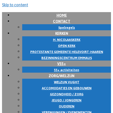
Skip to content
HOME
CONTACT
Spelregels
KERKEN
H. NICOLAASKERK
OPEN KERK
PROTESTANTE GEMEENTE HELEVOIRT-HAAREN
BEZINNINGSCENTRUM EMMAUS
V55+
55+ activiteiten
ZORG/WELZIJN
WELZIJN VUGHT
ACCOMODATIES EN GEBOUWEN
GEZONDHEID / ZORG
JEUGD / JONGEREN
OUDEREN
VERENIGINGEN / EVENEMENTEN