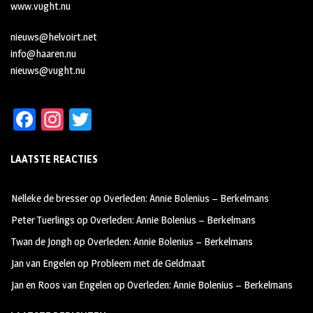
www.vught.nu
nieuws@helvoirt.net
info@haaren.nu
nieuws@vught.nu
Fa
In
T
ce
st
wi
LAATSTE REACTIES
b
ag
tt
oo
ra
er
Nelleke de bresser
op
Overleden: Annie Bolenius – Berkelmans
k
m
Peter Tuerlings
op
Overleden: Annie Bolenius – Berkelmans
Twan de Jongh
op
Overleden: Annie Bolenius – Berkelmans
Jan van Engelen
op
Probleem met de Geldmaat
Jan en Roos van Engelen
op
Overleden: Annie Bolenius – Berkelmans