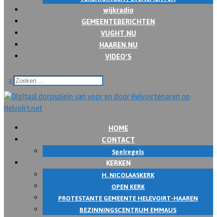
wijkradio
GEMEENTEBERICHTEN
VUGHT.NU
HAAREN.NU
VIDEO’S
x
HOME
CONTACT
Spelregels
KERKEN
H. NICOLAASKERK
OPEN KERK
PROTESTANTE GEMEENTE HELEVOIRT-HAAREN
BEZINNINGSCENTRUM EMMAUS