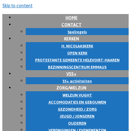
Skip to content
HOME
CONTACT
Spelregels
KERKEN
H. NICOLAASKERK
OPEN KERK
PROTESTANTE GEMEENTE HELEVOIRT-HAAREN
BEZINNINGSCENTRUM EMMAUS
V55+
55+ activiteiten
ZORG/WELZIJN
WELZIJN VUGHT
ACCOMODATIES EN GEBOUWEN
GEZONDHEID / ZORG
JEUGD / JONGEREN
OUDEREN
VERENIGINGEN / EVENEMENTEN