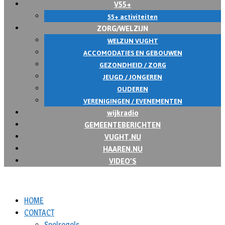
V55+
55+ activiteiten
ZORG/WELZIJN
WELZIJN VUGHT
ACCOMODATIES EN GEBOUWEN
GEZONDHEID / ZORG
JEUGD / JONGEREN
OUDEREN
VERENIGINGEN / EVENEMENTEN
wijkradio
GEMEENTEBERICHTEN
VUGHT.NU
HAAREN.NU
VIDEO’S
HOME
CONTACT
Spelregels