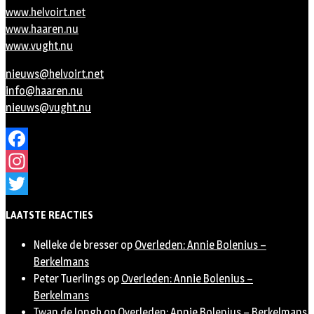
www.helvoirt.net
www.haaren.nu
www.vught.nu
nieuws@helvoirt.net
info@haaren.nu
nieuws@vught.nu
Facebook
Instagram
Twitter
LAATSTE REACTIES
Nelleke de bresser
op
Overleden: Annie Bolenius –
Berkelmans
Peter Tuerlings
op
Overleden: Annie Bolenius –
Berkelmans
Twan de Jongh
op
Overleden: Annie Bolenius – Berkelmans