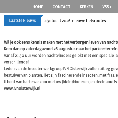
S
HOME
CONTACT
KERKEN
V55+
k
i
Laatste Nieuws
Leyetocht 2026: nieuwe fietsroutes
p
t
o
c
Wil je ook eens kennis maken met het verborgen leven van nacht
o
Kom dan op zaterdagavond 26 augustus naar het parkeerterrein a
n
Vanaf 21.30 uur worden nachtvlinders gelokt met een speciale la
t
verschillende!
e
Leden van de Insectenwerkgroep IVN Oisterwijk zullen uitleg geve
n
bestuiver van planten. Het zijn fascinerende insecten, met fraaie
t
U bent van harte welkom met uw (klein)kinderen, en deelname is 
www.ivnoisterwijk.nl