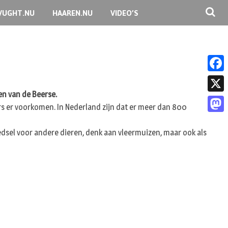
VUGHT.NU
HAAREN.NU
VIDEO’S
F
en van de Beerse.
a
X
ers er voorkomen. In Nederland zijn dat er meer dan 800
c
M
e
oedsel voor andere dieren, denk aan vleermuizen, maar ook als
a
b
s
o
t
o
o
k
d
o