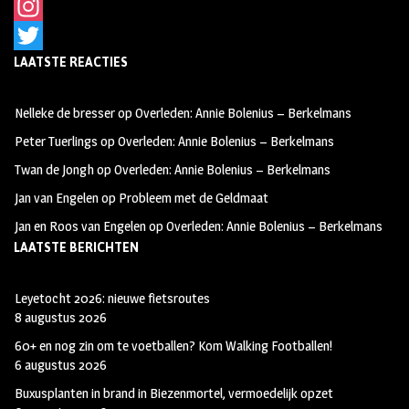
F
a
I
LAATSTE REACTIES
c
n
T
e
s
w
Nelleke de bresser
op
Overleden: Annie Bolenius – Berkelmans
b
t
i
Peter Tuerlings
op
Overleden: Annie Bolenius – Berkelmans
o
a
t
Twan de Jongh
op
Overleden: Annie Bolenius – Berkelmans
o
g
t
Jan van Engelen
op
Probleem met de Geldmaat
k
r
e
Jan en Roos van Engelen
op
Overleden: Annie Bolenius – Berkelmans
a
r
LAATSTE BERICHTEN
m
Leyetocht 2026: nieuwe fietsroutes
8 augustus 2026
60+ en nog zin om te voetballen? Kom Walking Footballen!
6 augustus 2026
Buxusplanten in brand in Biezenmortel, vermoedelijk opzet