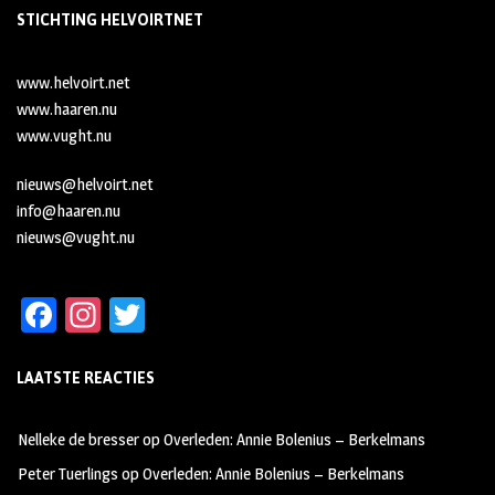
STICHTING HELVOIRTNET
www.helvoirt.net
www.haaren.nu
www.vught.nu
nieuws@helvoirt.net
info@haaren.nu
nieuws@vught.nu
Fa
In
T
ce
st
wi
LAATSTE REACTIES
b
ag
tt
oo
ra
er
Nelleke de bresser
op
Overleden: Annie Bolenius – Berkelmans
k
m
Peter Tuerlings
op
Overleden: Annie Bolenius – Berkelmans