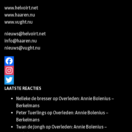
www.helvoirt.net
www.haaren.nu
www.vught.nu
nieuws@helvoirt.net
info@haaren.nu
nieuws@vught.nu
Facebook
Instagram
LAATSTE REACTIES
Twitter
Nelleke de bresser
op
Overleden: Annie Bolenius –
Berkelmans
Peter Tuerlings
op
Overleden: Annie Bolenius –
Berkelmans
Twan de Jongh
op
Overleden: Annie Bolenius –