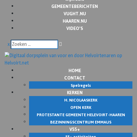
GEMEENTEBERICHTEN
VUGHT.NU
HAAREN.NU
VIDEO’S
x
HOME
CONTACT
Spelregels
KERKEN
H. NICOLAASKERK
OPEN KERK
PROTESTANTE GEMEENTE HELEVOIRT-HAAREN
BEZINNINGSCENTRUM EMMAUS
V55+
55+ activiteiten