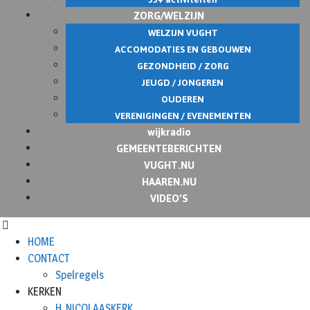
ZORG/WELZIJN
WELZIJN VUGHT
ACCOMODATIES EN GEBOUWEN
GEZONDHEID / ZORG
JEUGD / JONGEREN
OUDEREN
VERENIGINGEN / EVENEMENTEN
wijkradio
GEMEENTEBERICHTEN
VUGHT.NU
HAAREN.NU
VIDEO’S
HOME
CONTACT
Spelregels
KERKEN
H. NICOLAASKERK