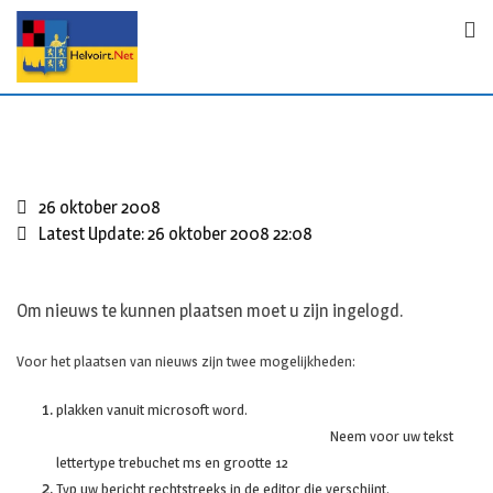
S
k
i
p
t
o
c
o
26 oktober 2008
n
Latest Update: 26 oktober 2008 22:08
t
e
n
Om nieuws te kunnen plaatsen moet u zijn ingelogd.
t
Voor het plaatsen van nieuws zijn twee mogelijkheden:
plakken vanuit microsoft word.
Neem voor uw tekst
lettertype trebuchet ms en grootte 12
Typ uw bericht rechtstreeks in de editor die verschijnt.