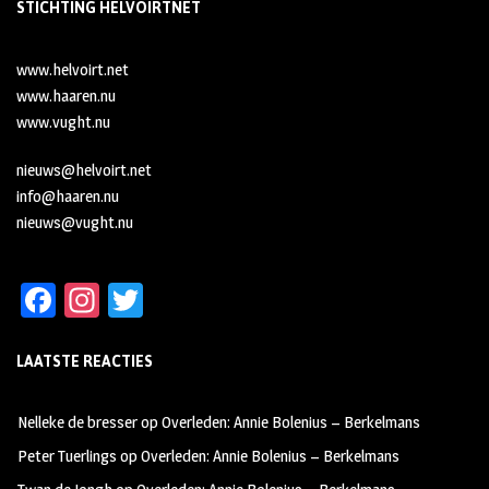
STICHTING HELVOIRTNET
www.helvoirt.net
www.haaren.nu
www.vught.nu
nieuws@helvoirt.net
info@haaren.nu
nieuws@vught.nu
Fa
In
T
ce
st
wi
LAATSTE REACTIES
b
ag
tt
oo
ra
er
Nelleke de bresser
op
Overleden: Annie Bolenius – Berkelmans
k
m
Peter Tuerlings
op
Overleden: Annie Bolenius – Berkelmans