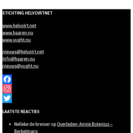
STICHTING HELVOIRTNET
www.helvoirt.net
www.haaren.nu
www.vught.nu
nieuws@helvoirt.net
info@haaren.nu
nieuws@vught.nu
Facebook
Instagram
Twitter
LAATSTE REACTIES
Nelleke de bresser
op
Overleden: Annie Bolenius –
Berkelmans