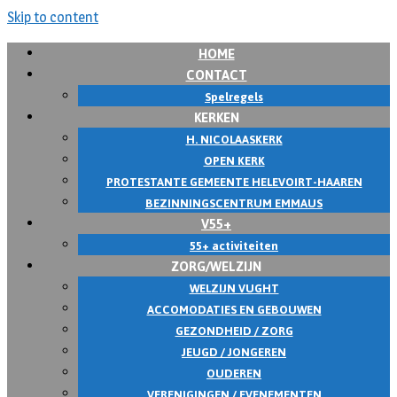
Skip to content
HOME
CONTACT
Spelregels
KERKEN
H. NICOLAASKERK
OPEN KERK
PROTESTANTE GEMEENTE HELEVOIRT-HAAREN
BEZINNINGSCENTRUM EMMAUS
V55+
55+ activiteiten
ZORG/WELZIJN
WELZIJN VUGHT
ACCOMODATIES EN GEBOUWEN
GEZONDHEID / ZORG
JEUGD / JONGEREN
OUDEREN
VERENIGINGEN / EVENEMENTEN