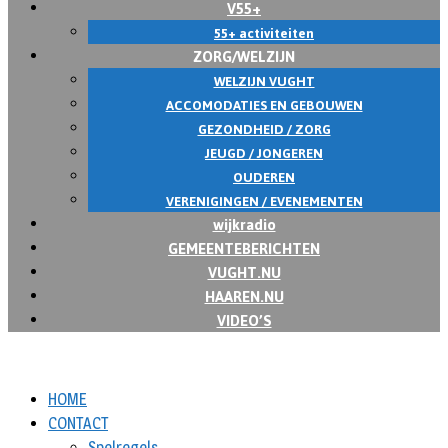
V55+
55+ activiteiten
ZORG/WELZIJN
WELZIJN VUGHT
ACCOMODATIES EN GEBOUWEN
GEZONDHEID / ZORG
JEUGD / JONGEREN
OUDEREN
VERENIGINGEN / EVENEMENTEN
wijkradio
GEMEENTEBERICHTEN
VUGHT.NU
HAAREN.NU
VIDEO’S
HOME
CONTACT
Spelregels