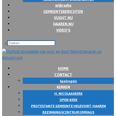
wijkradio
GEMEENTEBERICHTEN
VUGHT.NU
HAAREN.NU
VIDEO’S
x
HOME
CONTACT
Spelregels
KERKEN
H. NICOLAASKERK
OPEN KERK
PROTESTANTE GEMEENTE HELEVOIRT-HAAREN
BEZINNINGSCENTRUM EMMAUS