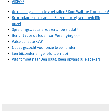
VIDEO’S
60+ en nog zin om te voetballen? Kom Walking Footballen!
Buxusplanten in brand in Biezenmortel, vermoedelijk
opzet
Spreidingswet asielzoekers: hoe zit dat?
Bericht voor de leden van Vereniging 55+
Valse collecte KVW
Oppas gezocht voor onze twee honden!
Een bijzonder en geliefd toernooi
Vught moet naar Den Haag: geen opvang asielzoekers