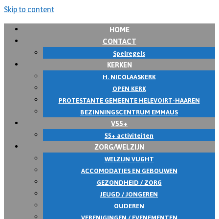
Skip to content
HOME
CONTACT
Spelregels
KERKEN
H. NICOLAASKERK
OPEN KERK
PROTESTANTE GEMEENTE HELEVOIRT-HAAREN
BEZINNINGSCENTRUM EMMAUS
V55+
55+ activiteiten
ZORG/WELZIJN
WELZIJN VUGHT
ACCOMODATIES EN GEBOUWEN
GEZONDHEID / ZORG
JEUGD / JONGEREN
OUDEREN
VERENIGINGEN / EVENEMENTEN