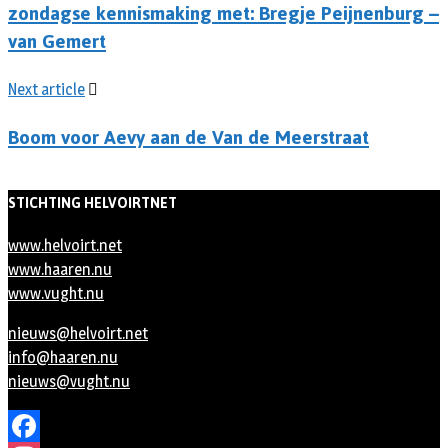
zondagse kennismaking met: Bregje Peijnenburg –
van Gemert
Next article
Boom voor Aevy aan de Van de Meerstraat
STICHTING HELVOIRTNET
www.helvoirt.net
www.haaren.nu
www.vught.nu
nieuws@helvoirt.net
info@haaren.nu
nieuws@vught.nu