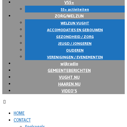
V55+
55+ activiteiten
ZORG/WELZIJN
WELZIJN VUGHT
ACCOMODATIES EN GEBOUWEN
GEZONDHEID / ZORG
JEUGD / JONGEREN
OUDEREN
VERENIGINGEN / EVENEMENTEN
wijkradio
GEMEENTEBERICHTEN
VUGHT.NU
HAAREN.NU
VIDEO’S
HOME
CONTACT
Spelregels