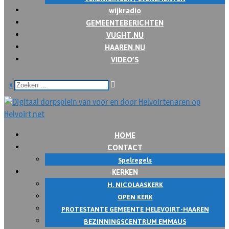
wijkradio
GEMEENTEBERICHTEN
VUGHT.NU
HAAREN.NU
VIDEO’S
x
HOME
CONTACT
Spelregels
KERKEN
H. NICOLAASKERK
OPEN KERK
PROTESTANTE GEMEENTE HELEVOIRT-HAAREN
BEZINNINGSCENTRUM EMMAUS