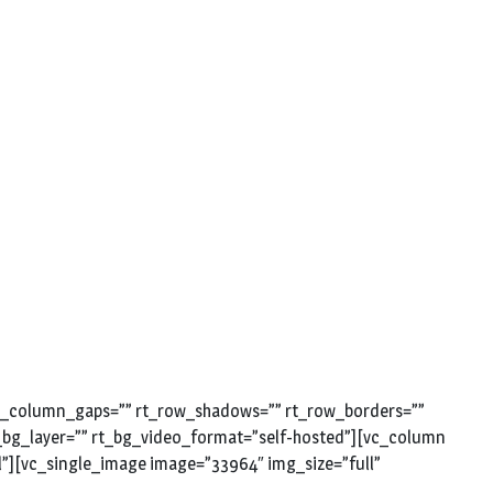
 rt_column_gaps=”” rt_row_shadows=”” rt_row_borders=””
rt_bg_layer=”” rt_bg_video_format=”self-hosted”][vc_column
l”][vc_single_image image=”33964″ img_size=”full”