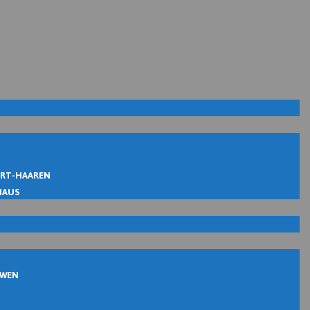
IRT-HAAREN
MAUS
UWEN