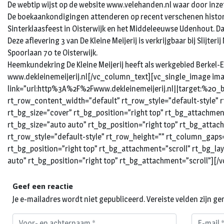
De webtip wijst op de website www.velehanden.nl waar door inzet
De boekaankondigingen attenderen op recent verschenen historisc
Sinterklaasfeest in Oisterwijk en het Middeleeuwse Udenhout. D
Deze aflevering 3 van De Kleine Meijerij is verkrijgbaar bij Slijte
Spoorlaan 70 te Oisterwijk.
Heemkundekring De Kleine Meijerij heeft als werkgebied Berkel-E
www.dekleinemeijerij.nl[/vc_column_text][vc_single_image imag
link=”url:http%3A%2F%2Fwww.dekleinemeijerij.nl||target:%20_
rt_row_content_width=”default” rt_row_style=”default-style” 
rt_bg_size=”cover” rt_bg_position=”right top” rt_bg_attachme
rt_bg_size=”auto auto” rt_bg_position=”right top” rt_bg_att
rt_row_style=”default-style” rt_row_height=”” rt_column_gaps
rt_bg_position=”right top” rt_bg_attachment=”scroll” rt_bg_l
auto” rt_bg_position=”right top” rt_bg_attachment=”scroll”][
Geef een reactie
Je e-mailadres wordt niet gepubliceerd.
Vereiste velden zijn 