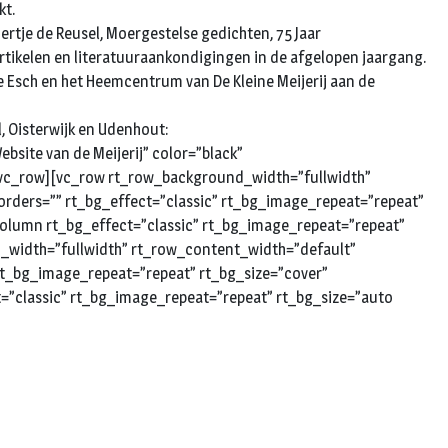
kt.
ertje de Reusel, Moergestelse gedichten, 75 Jaar
rtikelen en literatuuraankondigingen in de afgelopen jaargang.
ar te Esch en het Heemcentrum van De Kleine Meijerij aan de
, Oisterwijk en Udenhout:
site van de Meijerij” color=”black”
[/vc_row][vc_row rt_row_background_width=”fullwidth”
rders=”” rt_bg_effect=”classic” rt_bg_image_repeat=”repeat”
_column rt_bg_effect=”classic” rt_bg_image_repeat=”repeat”
d_width=”fullwidth” rt_row_content_width=”default”
rt_bg_image_repeat=”repeat” rt_bg_size=”cover”
t=”classic” rt_bg_image_repeat=”repeat” rt_bg_size=”auto