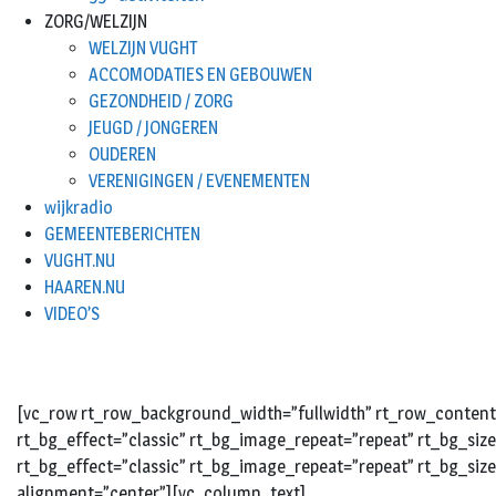
ZORG/WELZIJN
WELZIJN VUGHT
ACCOMODATIES EN GEBOUWEN
GEZONDHEID / ZORG
JEUGD / JONGEREN
OUDEREN
VERENIGINGEN / EVENEMENTEN
wijkradio
GEMEENTEBERICHTEN
VUGHT.NU
HAAREN.NU
VIDEO’S
[vc_row rt_row_background_width=”fullwidth” rt_row_content_
rt_bg_effect=”classic” rt_bg_image_repeat=”repeat” rt_bg_siz
rt_bg_effect=”classic” rt_bg_image_repeat=”repeat” rt_bg_size
alignment=”center”][vc_column_text]