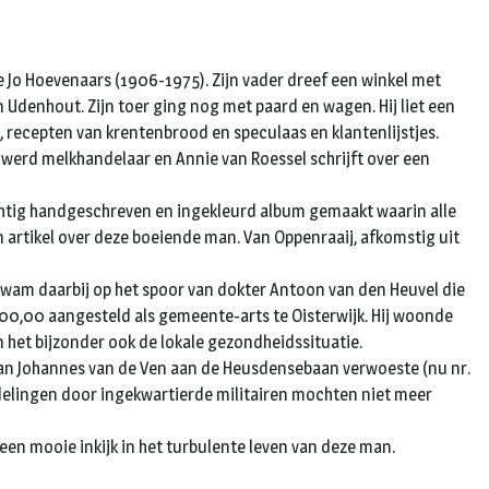
e Jo Hoevenaars (1906-1975). Zijn vader dreef een winkel met
Udenhout. Zijn toer ging nog met paard en wagen. Hij liet een
, recepten van krentenbrood en speculaas en klantenlijstjes.
t werd melkhandelaar en Annie van Roessel schrijft over een
achtig handgeschreven en ingekleurd album gemaakt waarin alle
en artikel over deze boeiende man. Van Oppenraaij, afkomstig uit
wam daarbij op het spoor van dokter Antoon van den Heuvel die
1000,00 aangesteld als gemeente-arts te Oisterwijk. Hij woonde
in het bijzonder ook de lokale gezondheidssituatie.
j van Johannes van de Ven aan de Heusdensebaan verwoeste (nu nr.
ndelingen door ingekwartierde militairen mochten niet meer
een mooie inkijk in het turbulente leven van deze man.