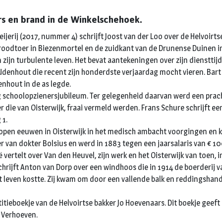
s en brand in de Winkelschehoek.
erij (2017, nummer 4) schrijft Joost van der Loo over de Helvoirts
oodtoer in Biezenmortel en de zuidkant van de Drunense Duinen in 
zijn turbulente leven. Het bevat aantekeningen over zijn diensttijd
t Udenhout die recent zijn honderdste verjaardag mocht vieren. Bar
enhout in de as legde.
rig schoolopzienersjubileum. Ter gelegenheid daarvan werd een pr
r die van Oisterwijk, fraai vermeld werden. Frans Schure schrijft e
 1.
open eeuwen in Oisterwijk in het medisch ambacht voorgingen en k
er van dokter Bolsius en werd in 1883 tegen een jaarsalaris van € 
vertelt over Van den Heuvel, zijn werk en het Oisterwijk van toen, 
 schrijft Anton van Dorp over een windhoos die in 1914 de boerderi
het leven kostte. Zij kwam om door een vallende balk en reddingsha
ieboekje van de Helvoirtse bakker Jo Hoevenaars. Dit boekje geeft 
s Verhoeven.