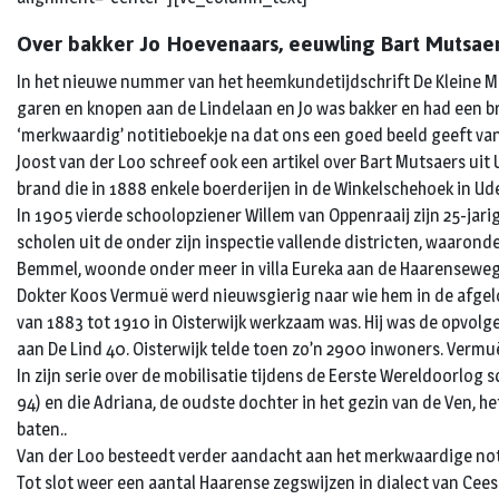
Over bakker Jo Hoevenaars, eeuwling Bart Mutsaer
In het nieuwe nummer van het heemkundetijdschrift De Kleine Meij
garen en knopen aan de Lindelaan en Jo was bakker en had een br
‘merkwaardig’ notitieboekje na dat ons een goed beeld geeft van 
Joost van der Loo schreef ook een artikel over Bart Mutsaers ui
brand die in 1888 enkele boerderijen in de Winkelschehoek in Ud
In 1905 vierde schoolopziener Willem van Oppenraaij zijn 25-ja
scholen uit de onder zijn inspectie vallende districten, waaronde
Bemmel, woonde onder meer in villa Eureka aan de Haarenseweg
Dokter Koos Vermuë werd nieuwsgierig naar wie hem in de afgel
van 1883 tot 1910 in Oisterwijk werkzaam was. Hij was de opvolg
aan De Lind 40. Oisterwijk telde toen zo’n 2900 inwoners. Vermuë 
In zijn serie over de mobilisatie tijdens de Eerste Wereldoorlog
94) en die Adriana, de oudste dochter in het gezin van de Ven, 
baten..
Van der Loo besteedt verder aandacht aan het merkwaardige notit
Tot slot weer een aantal Haarense zegswijzen in dialect van Cee