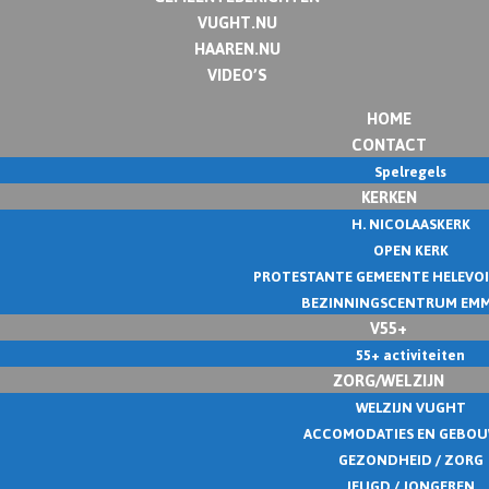
VUGHT.NU
HAAREN.NU
VIDEO’S
HOME
CONTACT
Spelregels
KERKEN
H. NICOLAASKERK
OPEN KERK
PROTESTANTE GEMEENTE HELEVO
BEZINNINGSCENTRUM EM
V55+
55+ activiteiten
ZORG/WELZIJN
WELZIJN VUGHT
ACCOMODATIES EN GEBO
GEZONDHEID / ZORG
JEUGD / JONGEREN