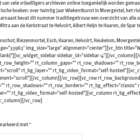
 van vele vrijwilligers archieven online toegankelijk worden gemaa
he boeken: over twintig jaar Wiekentkunst in Moergestel, het rivi
aarnaast bevat dit nummer traditiegetrouw een overzicht van alle a
rij Mitra aan de Kerkstraat te Helvoirt, Albert Heijn te Haaren, de Sp
nschot, Biezenmortel, Esch, Haaren, Helvoirt, Heukelom, Moergestel
e=”33963″ img_size=”large” alignment=”center”][vc_btn title=”Web
blank|”][vc_widget_sidebar sidebar_id=”sidebar-4″][/vc_column]
rt_row_height=”” rt_column_gaps=”” rt_row_shadows=”” rt_row_bo
nt=”scroll” rt_bg_layer=”” rt_bg_video_format=”self-hosted”][vc
achment=”scroll”][/vc_column][/vc_row][vc_row rt_row_backgroun
=”” rt_row_shadows=”” rt_row_borders=”” rt_bg_effect=”classic” 
ayer=”” rt_bg_video_format=”self-hosted”][vc_column rt_bg_effec
/vc_column][/vc_row]
gemarkeerd met
*