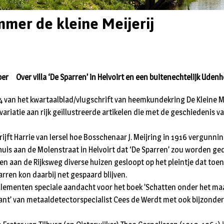
mer de kleine Meijerij
r Over villa ‘De Sparren’ in Helvoirt en een buitenechtelijk Uden
van het kwartaalblad/vlugschrift van heemkundekring De Kleine Me
iatie aan rijk geïllustreerde artikelen die met de geschiedenis van
hrijft Harrie van Iersel hoe Bosschenaar J. Meijring in 1916 vergunni
is aan de Molenstraat in Helvoirt dat ‘De Sparren’ zou worden ged
rken aan de Rijksweg diverse huizen gesloopt op het pleintje dat toen
rren kon daarbij net gespaard blijven.
nalementen speciale aandacht voor het boek ’Schatten onder het maa
kant’ van metaaldetectorspecialist Cees de Werdt met ook bijzonde