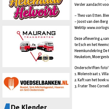
Verder aandacht voor
– Theo van Etten. Bi
– Joost van den Berg 
Webtip: www.oorlogs
Deze aflevering 4 van 
te Esch en het Heemc
Heemkundekring De Kle
Heukelom, Moergestel
Onderschriften foto’
1. Molenstraat 1. Vill
2. Kaft van het boek 
3. Frater Theo Corneli
De Klender