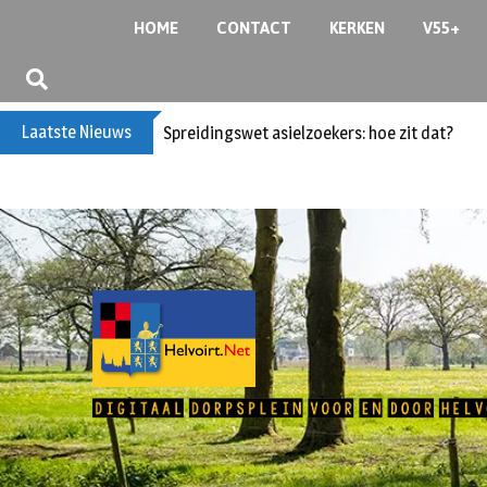
HOME
CONTACT
KERKEN
V55+
Laatste Nieuws
Bericht voor de leden van Vereniging 55+