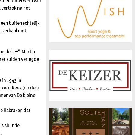
 is het onderwerp van
 vertrok na het
 een buitenechtelijk
d verhaal met
an de Ley”. Martin
het zuiden verlegde
.
 in 1943 in
oek.. Kees (dokter)
mer van De Kleine
eke Habraken dat
s sluit de
.