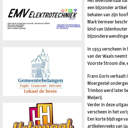
Het levensverhaal van
een bijzonder artikel
behalen van zijn hoo
Mark Vermeer beschri
kind van Udenhouter 
bijzondere wendinge
In 1953 verscheen in 
van der Waals neemt 
Voorste Stroom die, 
Frans Goris verhaalt 
Moergestel ondergedo
Trimbos werd later b
Meijerij.
Verder in deze uitgav
verscheen in het vor
Een korte bijdrage va
artikelenreeks van j