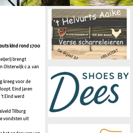
n
houts kind rond 1700
ijerij brengt
 Oisterwijk c.a. van
ng kreeg voor de
oopt. Eind jaren
 ’t Eind werd
iveld Tilburg
re vondsten uit