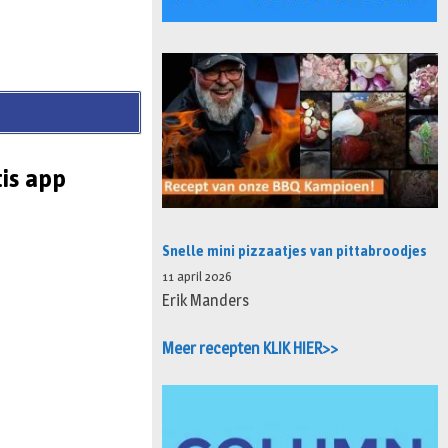
is app
Snelle mini pizzaatjes van pittabroodjes
11 april 2026
Erik Manders
Meer recepten KLIK HIER>>