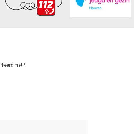
markeerd met
*