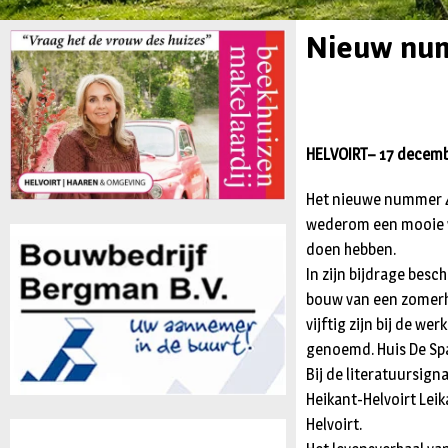
Nieuw num
HELVOIRT– 17 decembe
Het nieuwe nummer 4 
wederom een mooie var
doen hebben.
In zijn bijdrage besc
bouw van een zomerhu
vijftig zijn bij de we
genoemd. Huis De Spa
Bij de literatuursig
Heikant-Helvoirt Lei
Helvoirt.