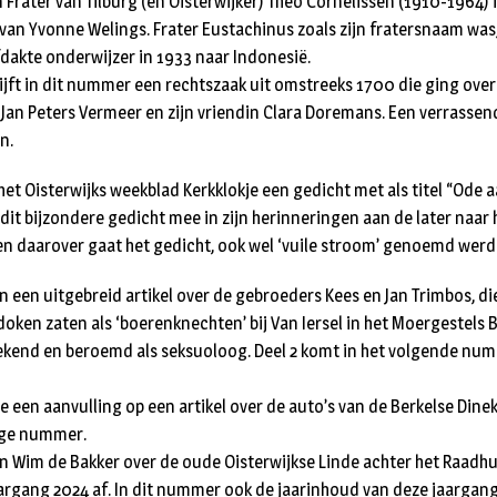
 Frater van Tilburg (en Oisterwijker) Theo Cornelissen (1910-1964)
 van Yvonne Welings. Frater Eustachinus zoals zijn fratersnaam was,
fdakte onderwijzer in 1933 naar Indonesië.
jft in dit nummer een rechtszaak uit omstreeks 1700 die ging over
Jan Peters Vermeer en zijn vriendin Clara Doremans. Een verrassen
n.
het Oisterwijks weekblad Kerkklokje een gedicht met als titel “Ode a
dit bijzondere gedicht mee in zijn herinneringen aan de later naar 
en daarover gaat het gedicht, ook wel ‘vuile stroom’ genoemd werd
in een uitgebreid artikel over de gebroeders Kees en Jan Trimbos, die
ken zaten als ‘boerenknechten’ bij Van Iersel in het Moergestels Br
ekend en beroemd als seksuoloog. Deel 2 komt in het volgende num
e een aanvulling op een artikel over de auto’s van de Berkelse Din
ige nummer.
n Wim de Bakker over de oude Oisterwijkse Linde achter het Raadhui
aargang 2024 af. In dit nummer ook de jaarinhoud van deze jaargang