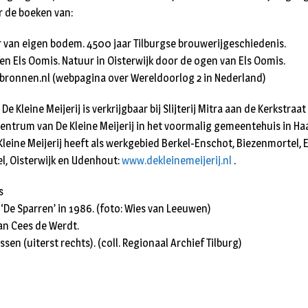
 de boeken van:
er van eigen bodem. 4500 jaar Tilburgse brouwerijgeschiedenis.
en Els Oomis. Natuur in Oisterwijk door de ogen van Els Oomis.
bronnen.nl (webpagina over Wereldoorlog 2 in Nederland)
De Kleine Meijerij is verkrijgbaar bij Slijterij Mitra aan de Kerkstraat
entrum van De Kleine Meijerij in het voormalig gemeentehuis in Ha
ine Meijerij heeft als werkgebied Berkel-Enschot, Biezenmortel, Es
, Oisterwijk en Udenhout:
www.dekleinemeijerij.nl
.
s
a ‘De Sparren’ in 1986. (foto: Wies van Leeuwen)
van Cees de Werdt.
ssen (uiterst rechts). (coll. Regionaal Archief Tilburg)