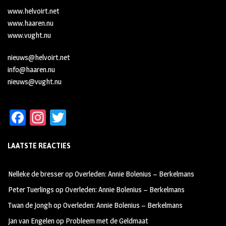
www.helvoirt.net
www.haaren.nu
www.vught.nu
nieuws@helvoirt.net
info@haaren.nu
nieuws@vught.nu
Fa
In
T
ce
st
wi
LAATSTE REACTIES
b
ag
tt
oo
ra
er
Nelleke de bresser
op
Overleden: Annie Bolenius – Berkelmans
k
m
Peter Tuerlings
op
Overleden: Annie Bolenius – Berkelmans
Twan de Jongh
op
Overleden: Annie Bolenius – Berkelmans
Jan van Engelen
op
Probleem met de Geldmaat