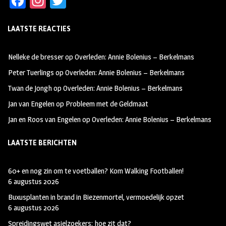
Fa
In
T
ce
st
wi
LAATSTE REACTIES
b
ag
tt
oo
ra
er
Nelleke de bresser
op
Overleden: Annie Bolenius – Berkelmans
k
m
Peter Tuerlings
op
Overleden: Annie Bolenius – Berkelmans
Twan de Jongh
op
Overleden: Annie Bolenius – Berkelmans
Jan van Engelen
op
Probleem met de Geldmaat
Jan en Roos van Engelen
op
Overleden: Annie Bolenius – Berkelmans
LAATSTE BERICHTEN
60+ en nog zin om te voetballen? Kom Walking Footballen!
6 augustus 2026
Buxusplanten in brand in Biezenmortel, vermoedelijk opzet
6 augustus 2026
Spreidingswet asielzoekers: hoe zit dat?