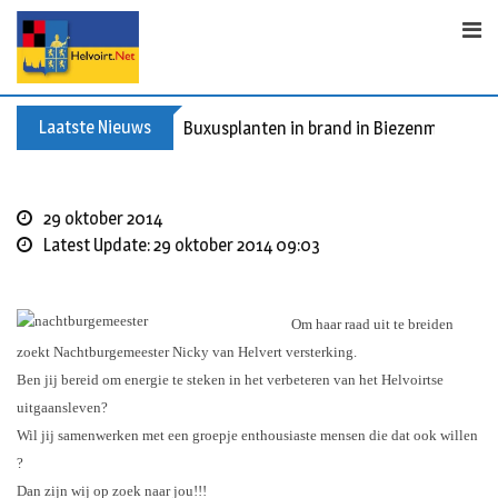
S
k
i
p
t
Laatste Nieuws
Buxusplanten in brand in Biezenmortel, v
o
c
o
29 oktober 2014
n
Latest Update: 29 oktober 2014 09:03
t
e
n
Om haar raad uit te breiden
t
zoekt Nachtburgemeester Nicky van Helvert versterking.
Ben jij bereid om energie te steken in het verbeteren van het Helvoirtse
uitgaansleven?
Wil jij samenwerken met een groepje enthousiaste mensen die dat ook willen
?
Dan zijn wij op zoek naar jou!!!