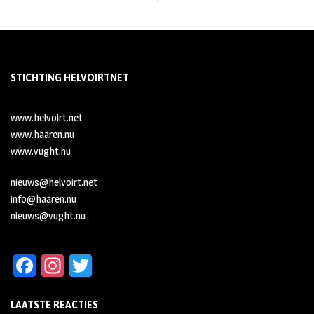
STICHTING HELVOIRTNET
www.helvoirt.net
www.haaren.nu
www.vught.nu
nieuws@helvoirt.net
info@haaren.nu
nieuws@vught.nu
Fa
In
T
ce
st
wi
LAATSTE REACTIES
b
ag
tt