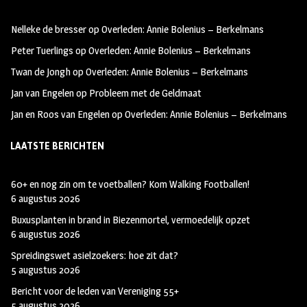
oo
ra
er
Nelleke de bresser
op
Overleden: Annie Bolenius – Berkelmans
k
m
Peter Tuerlings
op
Overleden: Annie Bolenius – Berkelmans
Twan de Jongh
op
Overleden: Annie Bolenius – Berkelmans
Jan van Engelen
op
Probleem met de Geldmaat
Jan en Roos van Engelen
op
Overleden: Annie Bolenius – Berkelmans
LAATSTE BERICHTEN
60+ en nog zin om te voetballen? Kom Walking Footballen!
6 augustus 2026
Buxusplanten in brand in Biezenmortel, vermoedelijk opzet
6 augustus 2026
Spreidingswet asielzoekers: hoe zit dat?
5 augustus 2026
Bericht voor de leden van Vereniging 55+
5 augustus 2026