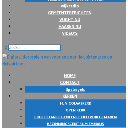
wijkradio
GEMEENTEBERICHTEN
VUGHT.NU
HAAREN.NU
VIDEO’S
x
HOME
CONTACT
Spelregels
KERKEN
H. NICOLAASKERK
OPEN KERK
PROTESTANTE GEMEENTE HELEVOIRT-HAAREN
BEZINNINGSCENTRUM EMMAUS