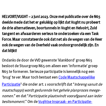
HELVOIRT/VUGHT – 2 juni 2023. Onze mei publicatie over de N65
deelde mede dat het er gelukkig op lijkt dat Vught nu probeert
de drie alternatieven, boortunnels in Vught en Helvoirt, Zuid
tangent en afwaarderen serieus te onderzoeken via een Task
Force. Maar constateerde ook dat net als de wegen van de Heer
ook de wegen van de Overheid vaak ondoorgrondelijk zijn. En
dat blijkt!
Ondanks de door de VVD ge­wenste ‘klankbord’ groep N65
besloot de Stuurgroep N65 om alleen een ‘informatie’ groep
N65 te for­me­ren. Serieuze participatie is kennelijk nog een
‘brug’ te ver. Maar toch bestaat een
Code Maatschappelijke
1
Participatie
die onder art. 1 voorschrijft dat “
Inbreng vanuit de
maatschappij wordt gedurende het gehele plan­proces meege­
nomen.
” en dat “
Participatie plaatsvindt vooraf­gaand aan ieder
beslis­moment.
” Om de
Vughtse Inspraak- en Participa­tie­