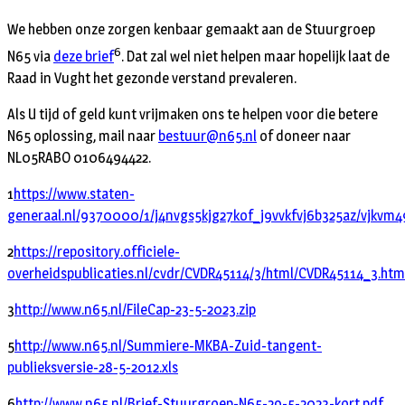
We hebben onze zorgen kenbaar gemaakt aan de Stuurgroep
6
N65 via
deze brief
. Dat zal wel niet helpen maar hopelijk laat de
Raad in Vught het gezonde verstand prevaleren.
Als U tijd of geld kunt vrijmaken ons te helpen voor die betere
N65 oplossing, mail naar
bestuur@n65.nl
of doneer naar
NL05RABO 0106494422.
1
https://www.staten-
generaal.nl/9370000/1/j4nvgs5kjg27kof_j9vvkfvj6b325az/vjkvm
2
https://repository.officiele-
overheidspublicaties.nl/cvdr/CVDR45114/3/html/CVDR45114_3.htm
3
http://www.n65.nl/FileCap-23-5-2023.zip
5
http://www.n65.nl/Summiere-MKBA-Zuid-tangent-
publieksversie-28-5-2012.xls
6
http://www.n65.nl/Brief-Stuurgroep-N65-29-5-2023-kort.pdf