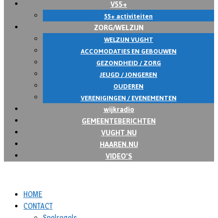
V55+
55+ activiteiten
ZORG/WELZIJN
WELZIJN VUGHT
ACCOMODATIES EN GEBOUWEN
GEZONDHEID / ZORG
JEUGD / JONGEREN
OUDEREN
VERENIGINGEN / EVENEMENTEN
wijkradio
GEMEENTEBERICHTEN
VUGHT.NU
HAAREN.NU
VIDEO’S
HOME
CONTACT
Spelregels