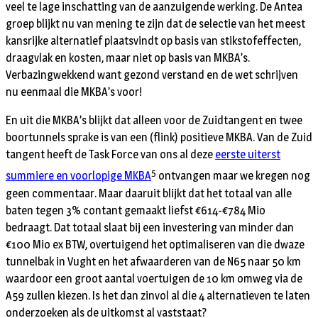
veel te lage inschatting van de aanzuigende werking. De Antea
groep blijkt nu van mening te zijn dat de selectie van het meest
kansrijke alternatief plaatsvindt op basis van stikstof­effecten,
draagvlak en kosten, maar niet op basis van MKBA’s.
Verbazingwekkend want gezond verstand en de wet schrijven
nu eenmaal die MKBA’s voor!
En uit die MKBA’s blijkt dat alleen voor de Zuidtangent en twee
boortunnels sprake is van een (flink) positieve MKBA. Van de Zuid
tangent heeft de Task Force van ons al deze
eerste uiterst
5
summiere en voorlopige MKBA
ontvangen maar we kregen nog
geen commentaar. Maar daaruit blijkt dat het totaal van alle
baten tegen 3% contant gemaakt liefst €614-€784 Mio
bedraagt. Dat totaal slaat bij een investering van minder dan
€100 Mio ex BTW, overtuigend het optimaliseren van die dwaze
tunnelbak in Vught en het afwaarderen van de N65 naar 50 km
waardoor een groot aantal voertuigen de 10 km omweg via de
A59 zullen kiezen. Is het dan zinvol al die 4 alternatieven te laten
onderzoeken als de uitkomst al vaststaat?