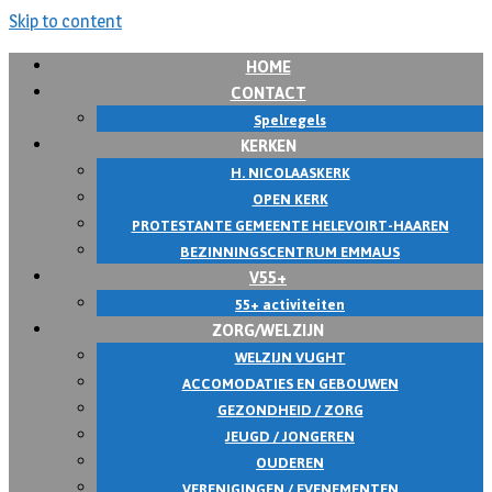
Skip to content
HOME
CONTACT
Spelregels
KERKEN
H. NICOLAASKERK
OPEN KERK
PROTESTANTE GEMEENTE HELEVOIRT-HAAREN
BEZINNINGSCENTRUM EMMAUS
V55+
55+ activiteiten
ZORG/WELZIJN
WELZIJN VUGHT
ACCOMODATIES EN GEBOUWEN
GEZONDHEID / ZORG
JEUGD / JONGEREN
OUDEREN
VERENIGINGEN / EVENEMENTEN