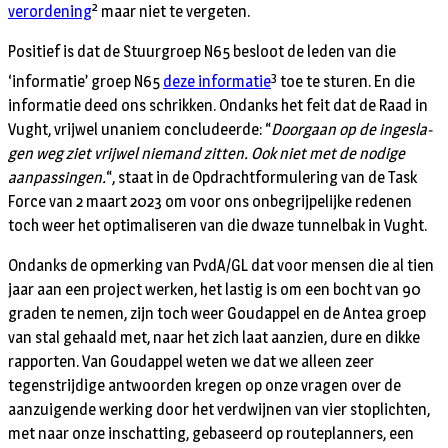
2
verordening
maar niet te vergeten.
Positief is dat de Stuurgroep N65 besloot de leden van die
3
‘informatie’ groep N65
deze informatie
toe te sturen. En die
informatie deed ons schrikken. Ondanks het feit dat de Raad in
Vught, vrijwel unaniem concludeerde: “
Doorgaan op de ingesla­
gen weg ziet vrijwel niemand zitten. Ook niet met de nodige
aanpassingen.
“, staat in de Opdrachtformulering van de Task
Force van 2 maart 2023 om voor ons onbegrijpelijke redenen
toch weer het optimaliseren van die dwaze tunnelbak in Vught.
Ondanks de opmerking van PvdA/GL dat voor mensen die al tien
jaar aan een project werken, het lastig is om een bocht van 90
graden te nemen, zijn toch weer Goudappel en de Antea groep
van stal gehaald met, naar het zich laat aanzien, dure en dikke
rapporten. Van Goudappel weten we dat we alleen zeer
tegenstrijdige antwoorden kregen op onze vragen over de
aanzuigende werking door het verdwijnen van vier stoplichten,
met naar onze inschatting, gebaseerd op routeplanners, een