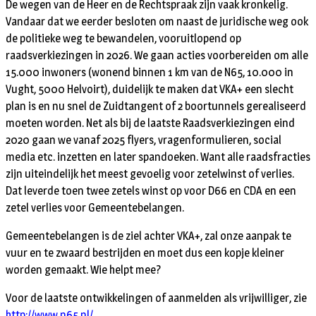
De wegen van de Heer en de Rechtspraak zijn vaak kronkelig.
Vandaar dat we eerder besloten om naast de juridische weg ook
de politieke weg te bewandelen, vooruitlopend op
raadsverkiezingen in 2026. We gaan acties voorbereiden om alle
15.000 inwoners (wonend binnen 1 km van de N65, 10.000 in
Vught, 5000 Helvoirt), duidelijk te maken dat VKA+ een slecht
plan is en nu snel de Zuidtangent of 2 boortunnels gerealiseerd
moeten worden. Net als bij de laatste Raadsverkiezingen eind
2020 gaan we vanaf 2025 flyers, vragenformulieren, social
media etc. inzetten en later spandoeken. Want alle raadsfracties
zijn uiteindelijk het meest gevoelig voor zetelwinst of verlies.
Dat leverde toen twee zetels winst op voor D66 en CDA en een
zetel verlies voor Gemeentebelangen.
Gemeentebelangen is de ziel achter VKA+, zal onze aanpak te
vuur en te zwaard bestrijden en moet dus een kopje kleiner
worden gemaakt. Wie helpt mee?
Voor de laatste ontwikkelingen of aanmelden als vrijwilliger, zie
http://www.n65.nl/