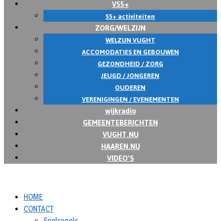
V55+
55+ activiteiten
ZORG/WELZIJN
WELZIJN VUGHT
ACCOMODATIES EN GEBOUWEN
GEZONDHEID / ZORG
JEUGD / JONGEREN
OUDEREN
VERENIGINGEN / EVENEMENTEN
wijkradio
GEMEENTEBERICHTEN
VUGHT.NU
HAAREN.NU
VIDEO’S
HOME
CONTACT
Spelregels