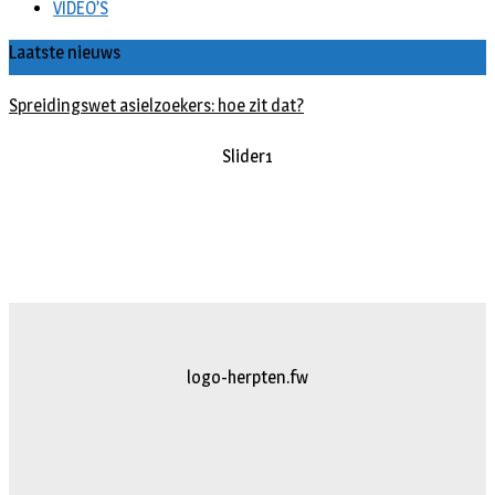
VIDEO’S
Laatste nieuws
Spreidingswet asielzoekers: hoe zit dat?
slider2
logo-herpten.fw