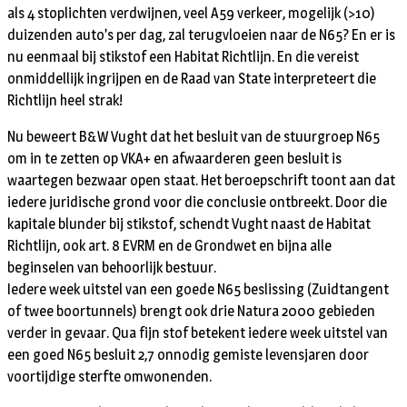
als 4 stoplichten verdwijnen, veel A59 verkeer, mogelijk (>10)
duizenden auto’s per dag, zal terugvloeien naar de N65? En er is
nu eenmaal bij stikstof een Habitat Richtlijn. En die vereist
onmiddellijk ingrijpen en de Raad van State interpreteert die
Richtlijn heel strak!
Nu beweert B&W Vught dat het besluit van de stuurgroep N65
om in te zetten op VKA+ en afwaarderen geen besluit is
waartegen bezwaar open staat. Het beroepschrift toont aan dat
iedere juridische grond voor die conclusie ontbreekt. Door die
kapitale blunder bij stikstof, schendt Vught naast de Habitat
Richtlijn, ook art. 8 EVRM en de Grondwet en bijna alle
beginselen van behoorlijk bestuur.
Iedere week uitstel van een goede N65 beslissing (Zuidtangent
of twee boortunnels) brengt ook drie Natura 2000 gebieden
verder in gevaar. Qua fijn stof betekent iedere week uitstel van
een goed N65 besluit 2,7 onnodig gemiste levensjaren door
voortijdige sterfte omwonenden.