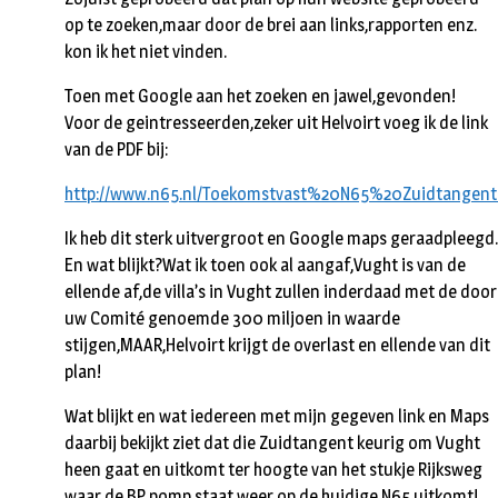
op te zoeken,maar door de brei aan links,rapporten enz.
kon ik het niet vinden.
Toen met Google aan het zoeken en jawel,gevonden!
Voor de geintresseerden,zeker uit Helvoirt voeg ik de link
van de PDF bij:
http://www.n65.nl/Toekomstvast%20N65%20Zuidtangent.
Ik heb dit sterk uitvergroot en Google maps geraadpleegd.
En wat blijkt?Wat ik toen ook al aangaf,Vught is van de
ellende af,de villa’s in Vught zullen inderdaad met de door
uw Comité genoemde 300 miljoen in waarde
stijgen,MAAR,Helvoirt krijgt de overlast en ellende van dit
plan!
Wat blijkt en wat iedereen met mijn gegeven link en Maps
daarbij bekijkt ziet dat die Zuidtangent keurig om Vught
heen gaat en uitkomt ter hoogte van het stukje Rijksweg
waar de BP pomp staat,weer op de huidige N65 uitkomt!