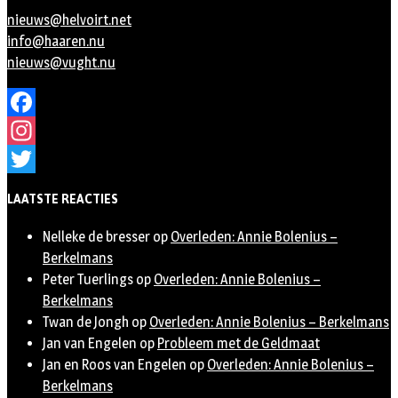
nieuws@helvoirt.net
info@haaren.nu
nieuws@vught.nu
Facebook
Instagram
Twitter
LAATSTE REACTIES
Nelleke de bresser
op
Overleden: Annie Bolenius –
Berkelmans
Peter Tuerlings
op
Overleden: Annie Bolenius –
Berkelmans
Twan de Jongh
op
Overleden: Annie Bolenius – Berkelmans
Jan van Engelen
op
Probleem met de Geldmaat
Jan en Roos van Engelen
op
Overleden: Annie Bolenius –
Berkelmans