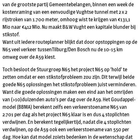
van de grootste partij Gemeentebelangen, binnen een week de
kostenraming van een eenvoudige Vughtse tunnel met 2 x 2
rijstroken van 1.700 meter, omhoog wist te krijgen van €131,1
Mio naar €412 Mio. Nu maakt B&W Vught een kapitale blunder bij
stikstof.
Want uit iedere routeplanner blijkt dat door opstoppingen op de
N65 veel verkeer tussenTilburg/Den Bosch nu de 10-15 km
omweg over de A59 kiest.
Toch besloot de Stuurgroep N65 het project N65 op ‘hold’ te
zetten omdat er een stikstofprobleem zou zijn. Dit terwijl beide
goede N65 oplossingen het stikstofprobleem juist verminderen.
Want die goede oplossingen maken een eind aan het omrijden
van (>10)duizenden auto’s per dag over de A59. Het Goudappel-
model (BBMA) berekent zelfs een verkeerstoename N65 van
2.701 per dag als het project N65 klaar is en dus 4 stoplichten
verdwijnen. En berekent tegelijkertijd, nadat die 4 stoplichten
verdwijnen, op de A59 ook een verkeerstoename van 550 per
dag. Hoe kan dat model zoiets bedenken in de wetenschap dat