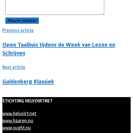
Previous article
Open Taalhuis tijdens de Week van Lezen en
Schrijven
Next article
Guldenberg Klassiek
STICHTING HELVOIRTNET
www.helvoirt.net
www.haaren.nu
www.vught.nu