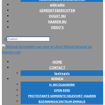
wijkradio
GEMEENTEBERICHTEN
VUGHT.NU
HAAREN.NU
VIDEO’S
x
HOME
CONTACT
Spelregels
KERKEN
H. NICOLAASKERK
OPEN KERK
PROTESTANTE GEMEENTE HELEVOIRT-HAAREN
BEZINNINGSCENTRUM EMMAUS