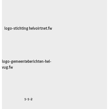
logo-stichting helvoirtnet.fw
logo-gemeenteberichten-hel-
vug.fw
1-1-2