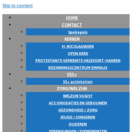
Skip to content
HOME
CONTACT
Spelregels
KERKEN
H. NICOLAASKERK
OPEN KERK
PROTESTANTE GEMEENTE HELEVOIRT-HAAREN
BEZINNINGSCENTRUM EMMAUS
V55+
55+ activiteiten
ZORG/WELZIJN
WELZIJN VUGHT
ACCOMODATIES EN GEBOUWEN
GEZONDHEID / ZORG
JEUGD / JONGEREN
OUDEREN
VERENIGINGEN / EVENEMENTEN