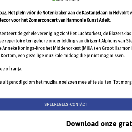
2024. Het plein vóór de Notenkraker aan de Kastanjelaan in Helvoir
 decor voor het Zomerconcert van Harmonie Kunst Adelt.
senteert de gehele vereniging zich! Het Luchtorkest, de Blazerskla
 repertoire ten gehore onder leiding van dirigent Alphons van Ste
nte Anneke Konings-Kros het Middenorkest (MiKA ) en Groot Harmon
! Kortom, een gezellige muzikale middag die je niet mag missen.
hee of ranja.
te uitgenodigd om het muzikale seizoen mee af te sluiten! Tot morg
SPELREGELS-CONTACT
Download onze grat