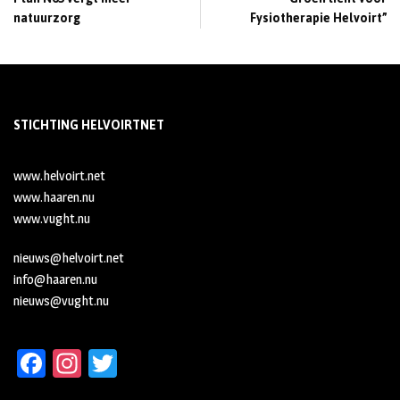
natuurzorg
Fysiotherapie Helvoirt”
STICHTING HELVOIRTNET
www.helvoirt.net
www.haaren.nu
www.vught.nu
nieuws@helvoirt.net
info@haaren.nu
nieuws@vught.nu
Fa
In
T
ce
st
wi