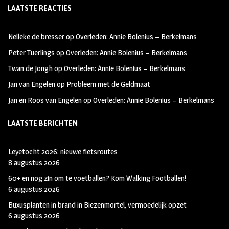
LAATSTE REACTIES
b
ag
tt
oo
ra
er
Nelleke de bresser
op
Overleden: Annie Bolenius – Berkelmans
k
m
Peter Tuerlings
op
Overleden: Annie Bolenius – Berkelmans
Twan de Jongh
op
Overleden: Annie Bolenius – Berkelmans
Jan van Engelen
op
Probleem met de Geldmaat
Jan en Roos van Engelen
op
Overleden: Annie Bolenius – Berkelmans
LAATSTE BERICHTEN
Leyetocht 2026: nieuwe fietsroutes
8 augustus 2026
60+ en nog zin om te voetballen? Kom Walking Footballen!
6 augustus 2026
Buxusplanten in brand in Biezenmortel, vermoedelijk opzet
6 augustus 2026