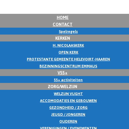
HOME
CONTACT
Spelregels
KERKEN
H. NICOLAASKERK
OPEN KERK
PROTESTANTE GEMEENTE HELEVOIRT-HAAREN
BEZINNINGSCENTRUM EMMAUS
V55+
55+ activiteiten
ZORG/WELZIJN
WELZIJN VUGHT
ACCOMODATIES EN GEBOUWEN
GEZONDHEID / ZORG
JEUGD / JONGEREN
OUDEREN
VERENIGINGEN / EVENEMENTEN