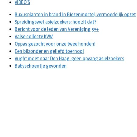
VIDEO’S
Buxusplanten in brand in Biezenmortel, vermoedelijk opzet
Spreidingswet asielzoekers: hoe zit dat?
Bericht voor de leden van Vereniging 55+
Valse collecte KVW
Oppas gezocht voor onze twee honden!
Een bijzonder en geliefd toernooi
Vught moet naar Den Haag: geen opvang asielzoekers
Babyschoentje gevonden