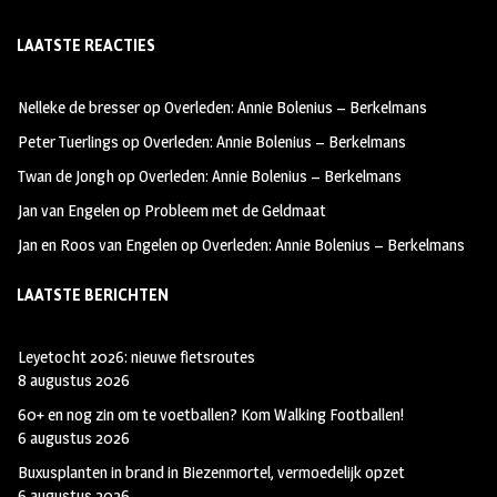
ce
st
wi
LAATSTE REACTIES
b
ag
tt
oo
ra
er
Nelleke de bresser
op
Overleden: Annie Bolenius – Berkelmans
k
m
Peter Tuerlings
op
Overleden: Annie Bolenius – Berkelmans
Twan de Jongh
op
Overleden: Annie Bolenius – Berkelmans
Jan van Engelen
op
Probleem met de Geldmaat
Jan en Roos van Engelen
op
Overleden: Annie Bolenius – Berkelmans
LAATSTE BERICHTEN
Leyetocht 2026: nieuwe fietsroutes
8 augustus 2026
60+ en nog zin om te voetballen? Kom Walking Footballen!
6 augustus 2026
Buxusplanten in brand in Biezenmortel, vermoedelijk opzet
6 augustus 2026