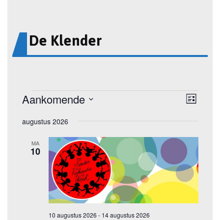
De Klender