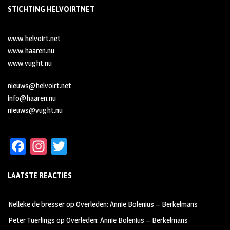
STICHTING HELVOIRTNET
www.helvoirt.net
www.haaren.nu
www.vught.nu
nieuws@helvoirt.net
info@haaren.nu
nieuws@vught.nu
Fa
In
T
ce
st
wi
LAATSTE REACTIES
b
ag
tt
oo
ra
er
Nelleke de bresser
op
Overleden: Annie Bolenius – Berkelmans
k
m
Peter Tuerlings
op
Overleden: Annie Bolenius – Berkelmans