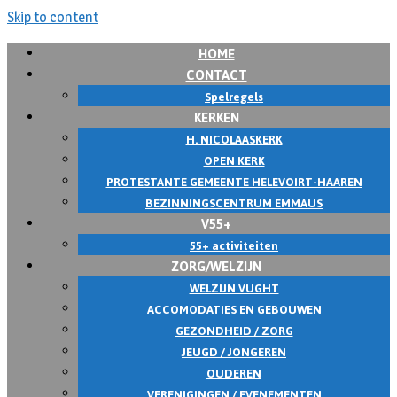
Skip to content
HOME
CONTACT
Spelregels
KERKEN
H. NICOLAASKERK
OPEN KERK
PROTESTANTE GEMEENTE HELEVOIRT-HAAREN
BEZINNINGSCENTRUM EMMAUS
V55+
55+ activiteiten
ZORG/WELZIJN
WELZIJN VUGHT
ACCOMODATIES EN GEBOUWEN
GEZONDHEID / ZORG
JEUGD / JONGEREN
OUDEREN
VERENIGINGEN / EVENEMENTEN