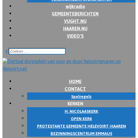
wijkradio
GEMEENTEBERICHTEN
VUGHT.NU
HAAREN.NU
VIDEO’S
x
HOME
CONTACT
Spelregels
KERKEN
H. NICOLAASKERK
OPEN KERK
PROTESTANTE GEMEENTE HELEVOIRT-HAAREN
BEZINNINGSCENTRUM EMMAUS