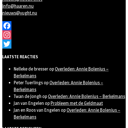
info@haaren.nu
nieuws@vught.nu
Facebook
Instagram
Twitter
LAATSTE REACTIES
Nelleke de bresser
op
Overleden: Annie Bolenius –
Berkelmans
Peter Tuerlings
op
Overleden: Annie Bolenius –
Berkelmans
Twan de Jongh
op
Overleden: Annie Bolenius – Berkelmans
Jan van Engelen
op
Probleem met de Geldmaat
Jan en Roos van Engelen
op
Overleden: Annie Bolenius –
Berkelmans