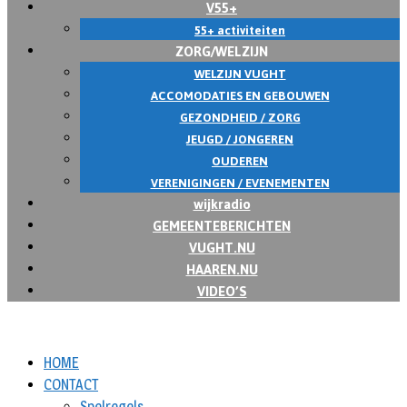
V55+
55+ activiteiten
ZORG/WELZIJN
WELZIJN VUGHT
ACCOMODATIES EN GEBOUWEN
GEZONDHEID / ZORG
JEUGD / JONGEREN
OUDEREN
VERENIGINGEN / EVENEMENTEN
wijkradio
GEMEENTEBERICHTEN
VUGHT.NU
HAAREN.NU
VIDEO’S
HOME
CONTACT
Spelregels