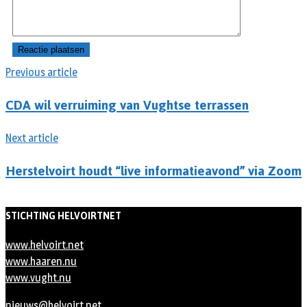
Previous article
CDA wil verruiming van Vughtse terrassen
Next article
Herstelvoirt houdt “live informatieavond” via Zoom
STICHTING HELVOIRTNET
www.helvoirt.net
www.haaren.nu
www.vught.nu
nieuws@helvoirt.net