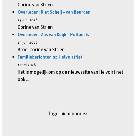
Corine van Strien
Overleden: Riet Scheij – van Beurden
29 juni 2026
Corine van Strien
Overleden: Zus van Kuijk – Pollaerts
19 juni 2026
Bron: Corine van Strien
Familieberichten op HelvoirtNet
1 mei 2026
Het is mogelijk om op de nieuwssite van Helvoirt.net
ook …
logo-movimiento.fw
logo-bienconnue2