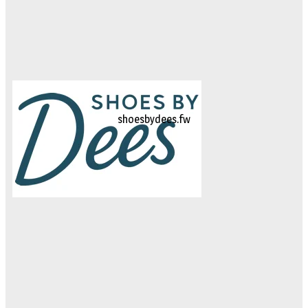
logo-studiebegeleidinghelvoirt
shoesbydees.fw