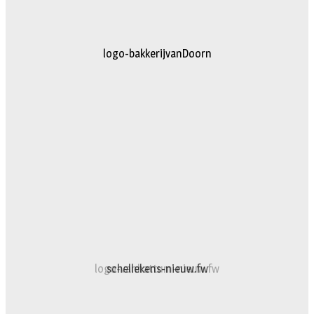
logo-bakkerijvanDoorn
logo-vanhattum-nieuw.fw