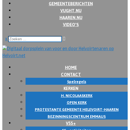
GEMEENTEBERICHTEN
VUGHT.NU
HAAREN.NU
VIDEO’S
x
HOME
CONTACT
Spelregels
KERKEN
H. NICOLAASKERK
OPEN KERK
PROTESTANTE GEMEENTE HELEVOIRT-HAAREN
BEZINNINGSCENTRUM EMMAUS
V55+