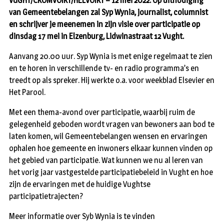
VUGHT/CROMVOIRT/HELVOIRT – 12 mei 2022. Op uitnodiging
van Gemeentebelangen zal Syp Wynia, journalist, columnist
en schrijver je meenemen in zijn visie over participatie op
dinsdag 17 mei in Elzenburg, Lidwinastraat 12 Vught.
Aanvang 20.00 uur. Syp Wynia is met enige regelmaat te zien
en te horen in verschillende tv- en radio programma’s en
treedt op als spreker. Hij werkte o.a. voor weekblad Elsevier en
Het Parool.
Met een thema-avond over participatie, waarbij ruim de
gelegenheid geboden wordt vragen van bewoners aan bod te
laten komen, wil Gemeentebelangen wensen en ervaringen
ophalen hoe gemeente en inwoners elkaar kunnen vinden op
het gebied van participatie. Wat kunnen we nu al leren van
het vorig jaar vastgestelde participatiebeleid in Vught en hoe
zijn de ervaringen met de huidige Vughtse
participatietrajecten?
Meer informatie over Syb Wynia is te vinden