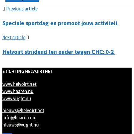
Previous article
Speciale sportdag en promoot jouw activiteit
Next article
Helvoirt strijdend ten onder tegen CHC: 0-2
STICHTING HELVOIRTNET
www.helvoirt.net
www.haaren.nu
www.vught.nu
nieuws@helvoirt.net
info@haaren.nu
nieuws@vught.nu