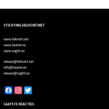
STICHTING HELVOIRTNET
www.helvoirt.net
www.haaren.nu
www.vught.nu
nieuws@helvoirt.net
info@haaren.nu
nieuws@vught.nu
Fa
In
T
ce
st
wi
LAATSTE REACTIES
b
ag
tt