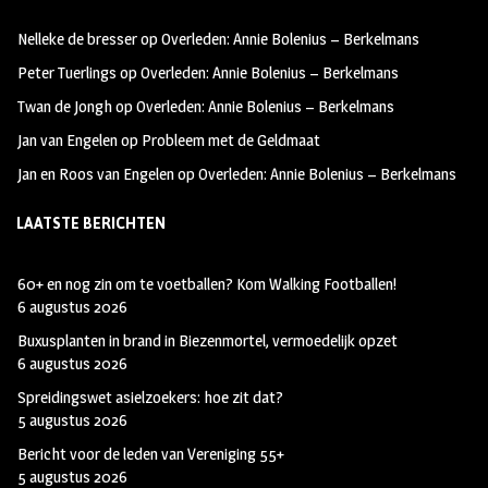
oo
ra
er
Nelleke de bresser
op
Overleden: Annie Bolenius – Berkelmans
k
m
Peter Tuerlings
op
Overleden: Annie Bolenius – Berkelmans
Twan de Jongh
op
Overleden: Annie Bolenius – Berkelmans
Jan van Engelen
op
Probleem met de Geldmaat
Jan en Roos van Engelen
op
Overleden: Annie Bolenius – Berkelmans
LAATSTE BERICHTEN
60+ en nog zin om te voetballen? Kom Walking Footballen!
6 augustus 2026
Buxusplanten in brand in Biezenmortel, vermoedelijk opzet
6 augustus 2026
Spreidingswet asielzoekers: hoe zit dat?
5 augustus 2026
Bericht voor de leden van Vereniging 55+
5 augustus 2026