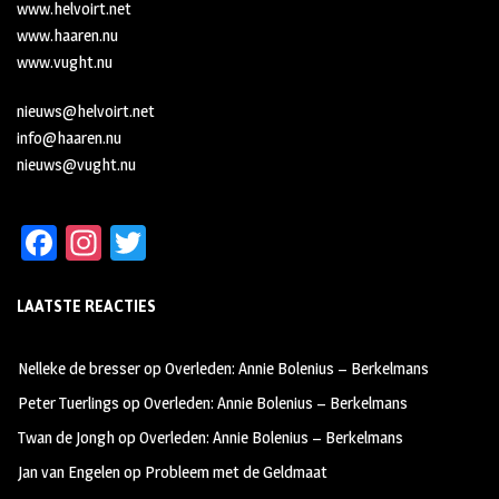
www.helvoirt.net
www.haaren.nu
www.vught.nu
nieuws@helvoirt.net
info@haaren.nu
nieuws@vught.nu
Fa
In
T
ce
st
wi
LAATSTE REACTIES
b
ag
tt
oo
ra
er
Nelleke de bresser
op
Overleden: Annie Bolenius – Berkelmans
k
m
Peter Tuerlings
op
Overleden: Annie Bolenius – Berkelmans
Twan de Jongh
op
Overleden: Annie Bolenius – Berkelmans
Jan van Engelen
op
Probleem met de Geldmaat