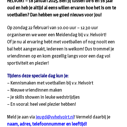
HELVOIRT – 18 januari 2025. Ben jij tussen de 6 en 16 jaar
oud en heb je altijd al eens willen ervaren hoe het is om te
voetballen? Dan hebben we goed nieuws voor jou!
Op zondag 22 februari van 10.00 uur – 12.30 uur
organiseren we weer een Meidendag bij v.v. Helvoirt!
Of je nu al ervaring hebt met voetballen of nog nooit een
bal hebt aangeraakt, iedereen is welkom! Dus trommel je
vriendinnen op en kom gezellig langs voor een dag vol
sportiviteit en plezier!
Tijdens deze speciale dag kun je:
– Kennismaken met voetballen bij v.v. Helvoirt
– Nieuwe vriendinnen maken
– Je skills showen in leuke wedstrijdjes
– En vooral: heel veel plezier hebben!
Meld je aan via
jeugd@vvhelvoirt.nl
! Vermeld daarbij je
naam, adres, telefoonnummer en leeftijd!