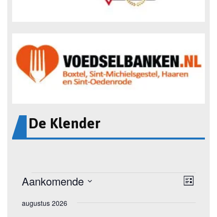
De Klender