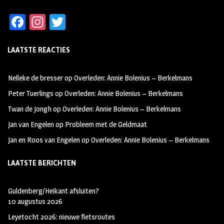
Fa
In
T
ce
st
wi
LAATSTE REACTIES
b
ag
tt
oo
ra
er
Nelleke de bresser
op
Overleden: Annie Bolenius – Berkelmans
k
m
Peter Tuerlings
op
Overleden: Annie Bolenius – Berkelmans
Twan de Jongh
op
Overleden: Annie Bolenius – Berkelmans
Jan van Engelen
op
Probleem met de Geldmaat
Jan en Roos van Engelen
op
Overleden: Annie Bolenius – Berkelmans
LAATSTE BERICHTEN
Guldenberg/Heikant afsluiten?
10 augustus 2026
Leyetocht 2026: nieuwe fietsroutes