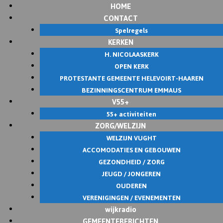
HOME
Skip
CONTACT
to
Spelregels
content
KERKEN
H. NICOLAASKERK
OPEN KERK
PROTESTANTE GEMEENTE HELEVOIRT-HAAREN
BEZINNINGSCENTRUM EMMAUS
V55+
55+ activiteiten
ZORG/WELZIJN
WELZIJN VUGHT
ACCOMODATIES EN GEBOUWEN
GEZONDHEID / ZORG
JEUGD / JONGEREN
OUDEREN
VERENIGINGEN / EVENEMENTEN
wijkradio
GEMEENTEBERICHTEN