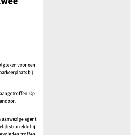
 twee
n
volgteken voor een
parkeerplaats bij
 aangetroffen. Op
vandoor.
en aanwezige agent
ijk struikelde hij
ervolgden troffen