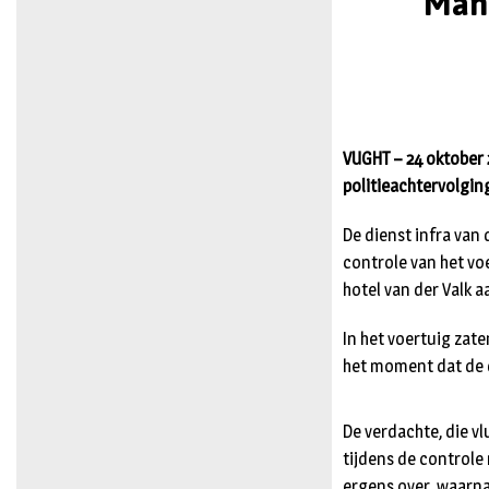
Man 
VUGHT – 24 oktober 
politieachtervolgin
De dienst infra van
controle van het voe
hotel van der Valk 
In het voertuig zat
het moment dat de d
De verdachte, die v
tijdens de controle
ergens over, waarn