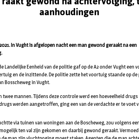
raakt gewond na achtervolging,
aanhoudingen
2021. In Vught is afgelopen nacht een man gewond geraakt na een
g.
 de Landelijke Eenheid van de politie gaf op de A2 onder Vught een 
rtuig en de inzittende. De politie zette het voortuig staande op de 
aan Bosscheweg in Vught.
en twee mannen. Tijdens deze controle werd een hoeveelheid drugs
rugs werden aangetroffen, ging een van de verdachte er te voet 
luchtte via tuinen van woningen aan de Boscheweg, zou volgens e
 mogelijk ten val zijn gekomen en daarbij gewond geraakt. Vermoedel
a de man zijn vluchtpoging moest staken. Agenten die de man acht