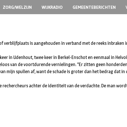
ZORG/WELZIJN
WIJKRADIO
GEMEENTEBERICHTEN
f verblijfplaats is aangehouden in verband met de reeks inbraken 
 keer in Udenhout, twee keer in Berkel-Enschot en eenmaal in Helvoi
s van de voortdurende vernielingen. “Er zitten geen honderden eu
f van mijn spullen af, want de schade is groter dan het bedrag dat in di
chercheurs achter de identiteit van de verdachte. De man wordt er