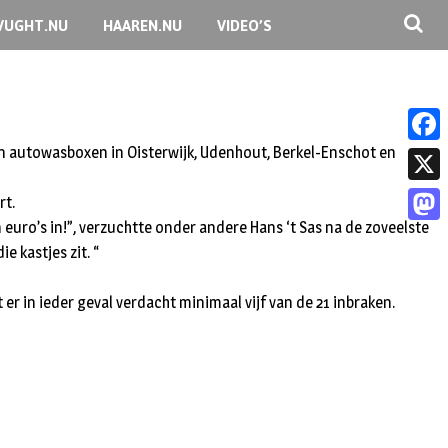
VUGHT.NU
HAAREN.NU
VIDEO’S
in autowasboxen in Oisterwijk, Udenhout, Berkel-Enschot en
F
a
X
rt.
c
ro’s in!”, verzuchtte onder andere Hans ‘t Sas na de zoveelste
M
e
e kastjes zit. “
a
b
s
 in ieder geval verdacht minimaal vijf van de 21 inbraken.
o
t
o
o
k
d
o