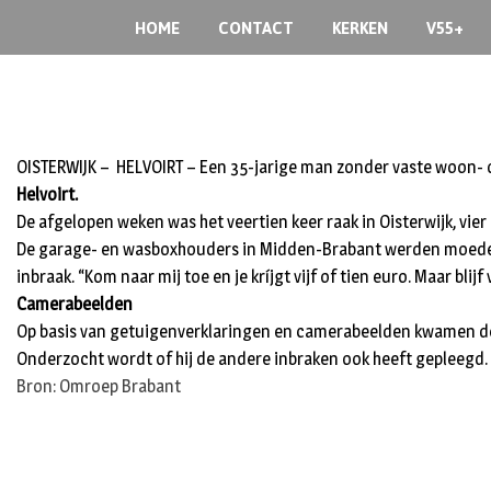
Skip
HOME
CONTACT
KERKEN
V55+
to
content
OISTERWIJK – HELVOIRT – Een 35-jarige man zonder vaste woon- o
Helvoirt.
De afgelopen weken was het veertien keer raak in Oisterwijk, vier
De garage- en wasboxhouders in Midden-Brabant werden moedeloo
inbraak. “Kom naar mij toe en je kríjgt vijf of tien euro. Maar blij
Camerabeelden
Op basis van getuigenverklaringen en camerabeelden kwamen de re
Onderzocht wordt of hij de andere inbraken ook heeft gepleegd.
Bron: Omroep Brabant