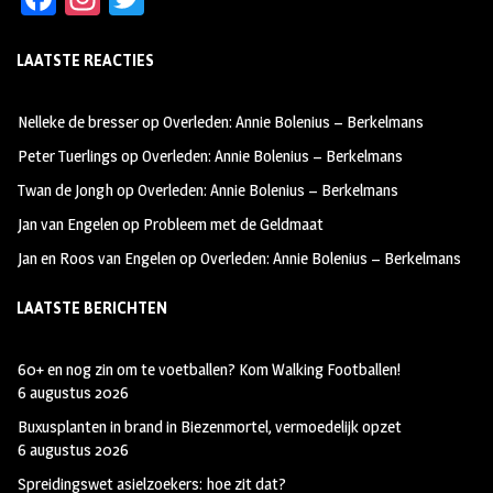
ce
st
wi
LAATSTE REACTIES
b
ag
tt
oo
ra
er
Nelleke de bresser
op
Overleden: Annie Bolenius – Berkelmans
k
m
Peter Tuerlings
op
Overleden: Annie Bolenius – Berkelmans
Twan de Jongh
op
Overleden: Annie Bolenius – Berkelmans
Jan van Engelen
op
Probleem met de Geldmaat
Jan en Roos van Engelen
op
Overleden: Annie Bolenius – Berkelmans
LAATSTE BERICHTEN
60+ en nog zin om te voetballen? Kom Walking Footballen!
6 augustus 2026
Buxusplanten in brand in Biezenmortel, vermoedelijk opzet
6 augustus 2026
Spreidingswet asielzoekers: hoe zit dat?