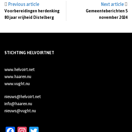
Previous article
Next article
Voorbereidingen herdenking
Gemeenteberichten 5
80 jaar vrijheid Distelberg
november 2024
STICHTING HELVOIRTNET
www.helvoirt.net
www.haaren.nu
www.vught.nu
nieuws@helvoirt.net
info@haaren.nu
nieuws@vught.nu
Fa
In
T