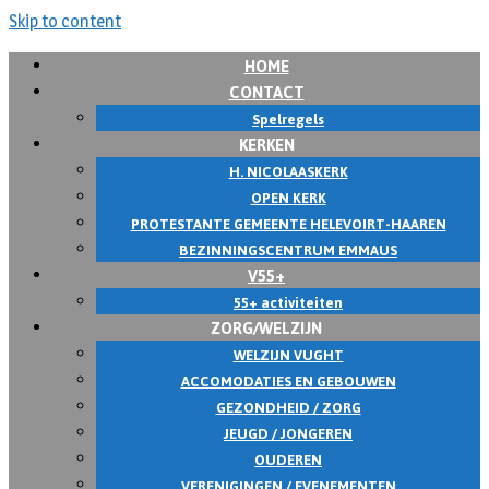
Skip to content
HOME
CONTACT
Spelregels
KERKEN
H. NICOLAASKERK
OPEN KERK
PROTESTANTE GEMEENTE HELEVOIRT-HAAREN
BEZINNINGSCENTRUM EMMAUS
V55+
55+ activiteiten
ZORG/WELZIJN
WELZIJN VUGHT
ACCOMODATIES EN GEBOUWEN
GEZONDHEID / ZORG
JEUGD / JONGEREN
OUDEREN
VERENIGINGEN / EVENEMENTEN