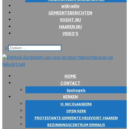
wijkradio
GEMEENTEBERICHTEN
VUGHT.NU
HAAREN.NU
VIDEO’S
x
HOME
CONTACT
Spelregels
KERKEN
H. NICOLAASKERK
OPEN KERK
PROTESTANTE GEMEENTE HELEVOIRT-HAAREN
BEZINNINGSCENTRUM EMMAUS