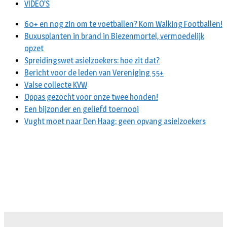
VIDEO’S
60+ en nog zin om te voetballen? Kom Walking Footballen!
Buxusplanten in brand in Biezenmortel, vermoedelijk
opzet
Spreidingswet asielzoekers: hoe zit dat?
Bericht voor de leden van Vereniging 55+
Valse collecte KVW
Oppas gezocht voor onze twee honden!
Een bijzonder en geliefd toernooi
Vught moet naar Den Haag: geen opvang asielzoekers