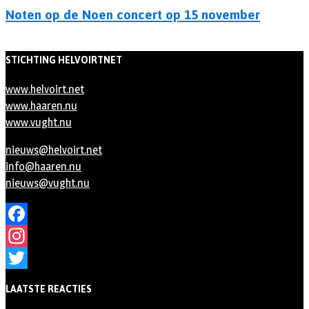
Noten op de Noen concert op 15 november
STICHTING HELVOIRTNET
www.helvoirt.net
www.haaren.nu
www.vught.nu
nieuws@helvoirt.net
info@haaren.nu
nieuws@vught.nu
Facebook
Instagram
Twitter
LAATSTE REACTIES