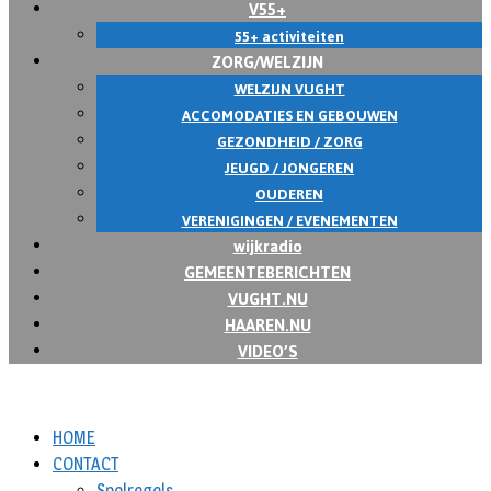
V55+
55+ activiteiten
ZORG/WELZIJN
WELZIJN VUGHT
ACCOMODATIES EN GEBOUWEN
GEZONDHEID / ZORG
JEUGD / JONGEREN
OUDEREN
VERENIGINGEN / EVENEMENTEN
wijkradio
GEMEENTEBERICHTEN
VUGHT.NU
HAAREN.NU
VIDEO’S
HOME
CONTACT
Spelregels