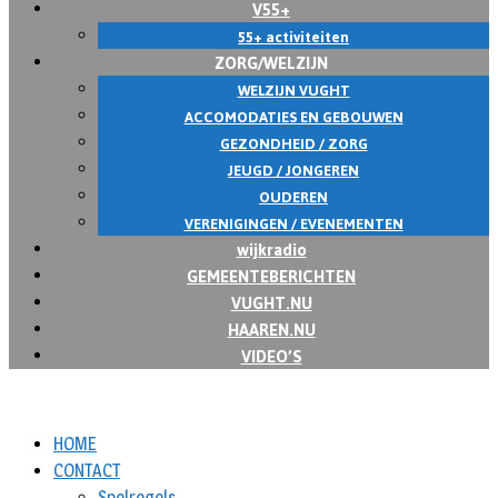
V55+
55+ activiteiten
ZORG/WELZIJN
WELZIJN VUGHT
ACCOMODATIES EN GEBOUWEN
GEZONDHEID / ZORG
JEUGD / JONGEREN
OUDEREN
VERENIGINGEN / EVENEMENTEN
wijkradio
GEMEENTEBERICHTEN
VUGHT.NU
HAAREN.NU
VIDEO’S
HOME
CONTACT
Spelregels