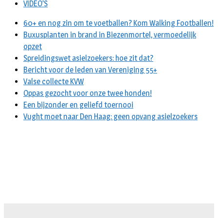
VIDEO’S
60+ en nog zin om te voetballen? Kom Walking Footballen!
Buxusplanten in brand in Biezenmortel, vermoedelijk
opzet
Spreidingswet asielzoekers: hoe zit dat?
Bericht voor de leden van Vereniging 55+
Valse collecte KVW
Oppas gezocht voor onze twee honden!
Een bijzonder en geliefd toernooi
Vught moet naar Den Haag: geen opvang asielzoekers