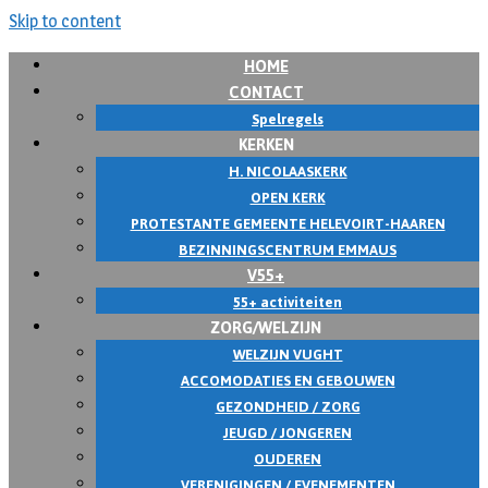
Skip to content
HOME
CONTACT
Spelregels
KERKEN
H. NICOLAASKERK
OPEN KERK
PROTESTANTE GEMEENTE HELEVOIRT-HAAREN
BEZINNINGSCENTRUM EMMAUS
V55+
55+ activiteiten
ZORG/WELZIJN
WELZIJN VUGHT
ACCOMODATIES EN GEBOUWEN
GEZONDHEID / ZORG
JEUGD / JONGEREN
OUDEREN
VERENIGINGEN / EVENEMENTEN