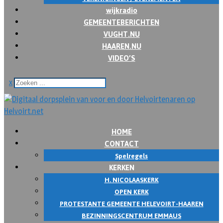
wijkradio
GEMEENTEBERICHTEN
VUGHT.NU
HAAREN.NU
VIDEO’S
x
HOME
CONTACT
Spelregels
KERKEN
H. NICOLAASKERK
OPEN KERK
PROTESTANTE GEMEENTE HELEVOIRT-HAAREN
BEZINNINGSCENTRUM EMMAUS