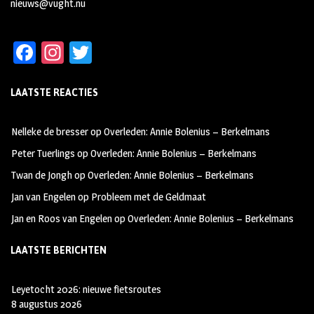
nieuws@vught.nu
Fa
In
T
ce
st
wi
LAATSTE REACTIES
b
ag
tt
oo
ra
er
Nelleke de bresser
op
Overleden: Annie Bolenius – Berkelmans
k
m
Peter Tuerlings
op
Overleden: Annie Bolenius – Berkelmans
Twan de Jongh
op
Overleden: Annie Bolenius – Berkelmans
Jan van Engelen
op
Probleem met de Geldmaat
Jan en Roos van Engelen
op
Overleden: Annie Bolenius – Berkelmans
LAATSTE BERICHTEN
Leyetocht 2026: nieuwe fietsroutes
8 augustus 2026