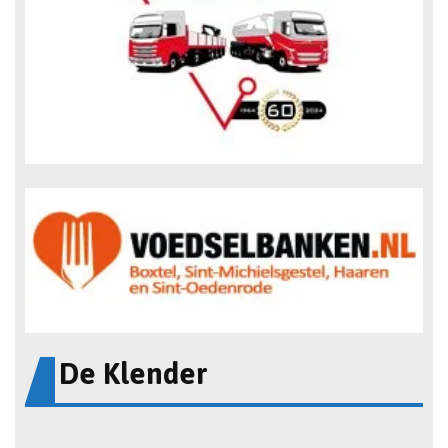
De Klender