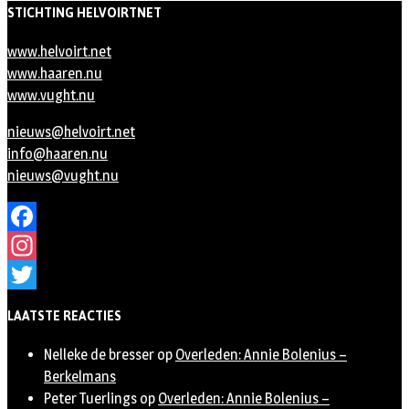
STICHTING HELVOIRTNET
www.helvoirt.net
www.haaren.nu
www.vught.nu
nieuws@helvoirt.net
info@haaren.nu
nieuws@vught.nu
Facebook
Instagram
Twitter
LAATSTE REACTIES
Nelleke de bresser
op
Overleden: Annie Bolenius –
Berkelmans
Peter Tuerlings
op
Overleden: Annie Bolenius –