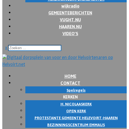
wijkradio
GEMEENTEBERICHTEN
VUGHT.NU
HAAREN.NU
VIDEO’S
x
HOME
CONTACT
Spelregels
KERKEN
H. NICOLAASKERK
OPEN KERK
PROTESTANTE GEMEENTE HELEVOIRT-HAAREN
BEZINNINGSCENTRUM EMMAUS