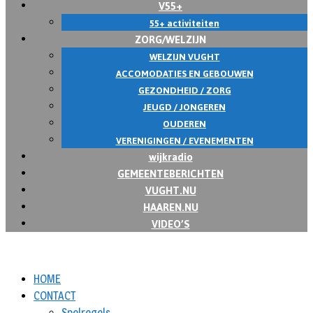
V55+
55+ activiteiten
ZORG/WELZIJN
WELZIJN VUGHT
ACCOMODATIES EN GEBOUWEN
GEZONDHEID / ZORG
JEUGD / JONGEREN
OUDEREN
VERENIGINGEN / EVENEMENTEN
wijkradio
GEMEENTEBERICHTEN
VUGHT.NU
HAAREN.NU
VIDEO’S
HOME
CONTACT
Spelregels