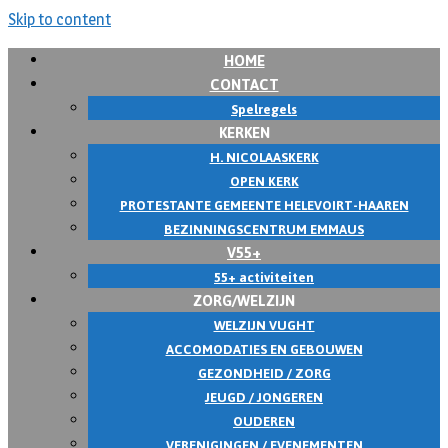
Skip to content
HOME
CONTACT
Spelregels
KERKEN
H. NICOLAASKERK
OPEN KERK
PROTESTANTE GEMEENTE HELEVOIRT-HAAREN
BEZINNINGSCENTRUM EMMAUS
V55+
55+ activiteiten
ZORG/WELZIJN
WELZIJN VUGHT
ACCOMODATIES EN GEBOUWEN
GEZONDHEID / ZORG
JEUGD / JONGEREN
OUDEREN
VERENIGINGEN / EVENEMENTEN