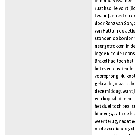
Inmiddels kwamen d
rust had Helvoirt (l
kwam. Jannes kon de
door Renz van Son, 
van Hattum de actie
stonden de borden t
neergetrokken in de
legde Rico de Loons
Brakel had toch het
het even onvriendel
voorsprong. Nu kop
gebracht, maar scho
deze middag, want J
een kopbal uit een 
het duel toch besli
binnen; 4-2. In de b
weer terug, nadat ee
op de verdiende geli