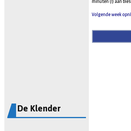
minuten (!) aan bles
Volgende week opnie
De Klender