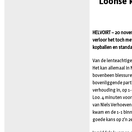
Loonse k
HELVOIRT – 20 novem
verloor het toch me
kopballen en standa
Van de lenteachtige
Het kan allemaal in 
bovenbeen blessure 
bovenliggende parti
verhouding in, op 
Loo. 4 minuten voor
van Niels Verhoeven
kwam en de 1-1 binn
goede kans op z’n 2