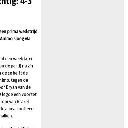
htig: 4-3
n
een prima wedstrijd
 Animo sloeg via
nd een week later.
n de partij na z’n
 de 1e helft de
nimo, tegen de
oor Bryan van de
z legde een voorzet
 Tom van Brakel
ede aanval ook een
halken.