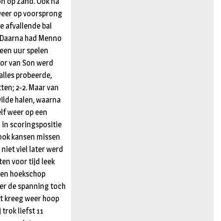
n op Zand. Ook na
g weer op voorsprong
e afvallende bal
1. Daarna had Menno
 een uur spelen
oor van Son werd
alles probeerde,
ten; 2-2. Maar van
wilde halen, waarna
elf weer op een
in scoringspositie
 ook kansen missen
niet viel later werd
en voor tijd leek
 een hoekschop
ffer de spanning toch
irt kreeg weer hoop
trok liefst 11