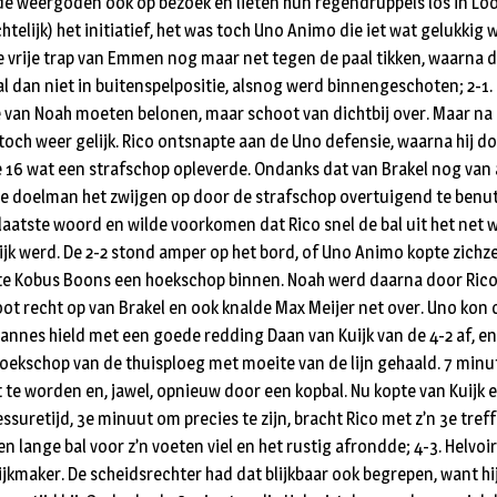
e weergoden ook op bezoek en lieten hun regendruppels los in Loo
ichtelijk) het initiatief, het was toch Uno Animo die iet wat gelukki
 vrije trap van Emmen nog maar net tegen de paal tikken, waarna d
al dan niet in buitenspelpositie, alsnog werd binnengeschoten; 2-
 van Noah moeten belonen, maar schoot van dichtbij over. Maar na
och weer gelijk. Rico ontsnapte aan de Uno defensie, waarna hij d
 16 wat een strafschop opleverde. Ondanks dat van Brakel nog van 
e doelman het zwijgen op door de strafschop overtuigend te benut
 laatste woord en wilde voorkomen dat Rico snel de bal uit het net 
ijk werd. De 2-2 stond amper op het bord, of Uno Animo kopte zichz
te Kobus Boons een hoekschop binnen. Noah werd daarna door Rico 
ot recht op van Brakel en ook knalde Max Meijer net over. Uno kon
annes hield met een goede redding Daan van Kuijk van de 4-2 af, en 
hoekschop van de thuisploeg met moeite van de lijn gehaald. 7 minut
st te worden en, jawel, opnieuw door een kopbal. Nu kopte van Kuijk
lessuretijd, 3e minuut om precies te zijn, bracht Rico met z’n 3e tre
n lange bal voor z’n voeten viel en het rustig afrondde; 4-3. Helvo
jkmaker. De scheidsrechter had dat blijkbaar ook begrepen, want hij 