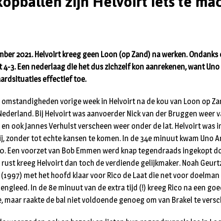
opballen zijn Helvoirt iets te mac
ber 2021. Helvoirt kreeg geen Loon (op Zand) na werken. Ondanks 
t 4-3. Een nederlaag die het dus zichzelf kon aanrekenen, want Uno
ardsituaties effectief toe.
 omstandigheden vorige week in Helvoirt na de kou van Loon op Za
Nederland. Bij Helvoirt was aanvoerder Nick van der Bruggen weer va
en ook Jannes Verhulst verscheen weer onder de lat. Helvoirt was in
j, zonder tot echte kansen te komen. In de 34e minuut kwam Uno A
1-0. Een voorzet van Bob Emmen werd knap tegendraads ingekopt d
 rust kreeg Helvoirt dan toch de verdiende gelijkmaker. Noah Geurt
 (1997) met het hoofd klaar voor Rico de Laat die net voor doelman
engleed. In de 8e minuut van de extra tijd (!) kreeg Rico na een go
e, maar raakte de bal niet voldoende genoeg om van Brakel te versc