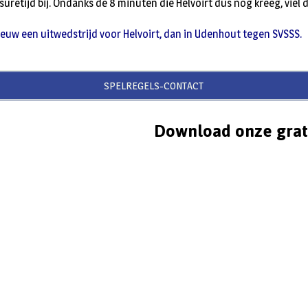
suretijd bij. Ondanks de 8 minuten die Helvoirt dus nog kreeg, viel 
uw een uitwedstrijd voor Helvoirt, dan in Udenhout tegen SVSSS.
SPELREGELS-CONTACT
Download onze grat