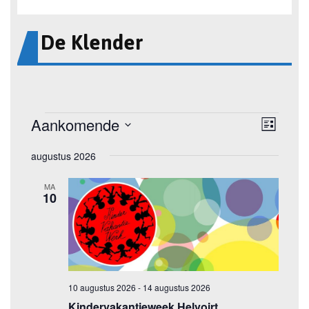
De Klender