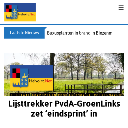
Laatste Nieuws
Buxusplanten in brand in Biezenmortel, v
Lijsttrekker PvdA-GroenLinks
zet ‘eindsprint’ in