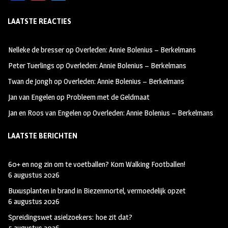
ce
st
wi
LAATSTE REACTIES
b
ag
tt
oo
ra
er
Nelleke de bresser
op
Overleden: Annie Bolenius – Berkelmans
k
m
Peter Tuerlings
op
Overleden: Annie Bolenius – Berkelmans
Twan de Jongh
op
Overleden: Annie Bolenius – Berkelmans
Jan van Engelen
op
Probleem met de Geldmaat
Jan en Roos van Engelen
op
Overleden: Annie Bolenius – Berkelmans
LAATSTE BERICHTEN
60+ en nog zin om te voetballen? Kom Walking Footballen!
6 augustus 2026
Buxusplanten in brand in Biezenmortel, vermoedelijk opzet
6 augustus 2026
Spreidingswet asielzoekers: hoe zit dat?
5 augustus 2026