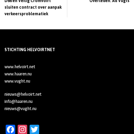
D66 en Veilig Cromvoirt
Overleden: Ad Vugts
sluiten contract over aanpak
verkeersproblematiek
STICHTING HELVOIRTNET
www.helvoirt.net
www.haaren.nu
www.vught.nu
nieuws@helvoirt.net
info@haaren.nu
nieuws@vught.nu
Fa
In
T