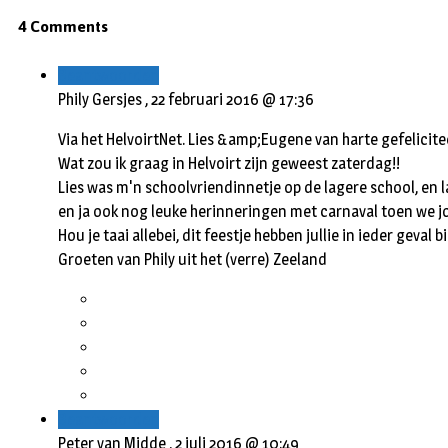
4 Comments
Beantwoorden
Phily Gersjes ,
22 februari 2016 @ 17:36
Via het HelvoirtNet. Lies &amp;Eugene van harte gefelicite
Wat zou ik graag in Helvoirt zijn geweest zaterdag!!
Lies was m'n schoolvriendinnetje op de lagere school, en l
en ja ook nog leuke herinneringen met carnaval toen we j
Hou je taai allebei, dit feestje hebben jullie in ieder geval b
Groeten van Phily uit het (verre) Zeeland
Beantwoorden
Peter van Midde ,
2 juli 2016 @ 10:49