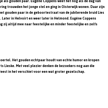
tje als gouden paar. Eugéne Coppens weet het nog als de dag van
kering trouwden het jonge stel en ging in Oisterwijk wonen. Daar zijn
et gouden paar in de geboortestraat van de jubilerende bruid Lies
. Later in Helvoirt en weer later in Helmond. Eugéne Coppens
ij altijd mee naar feestelijke en minder feestelijke en zelfs
enmoertel. Het gouden echtpaar houdt van echte humor en kropen
ts Lieske. Met veel plezier denken de bezoekers nog aan die
 feest in het verschiet voor een wat groter gezelschap.