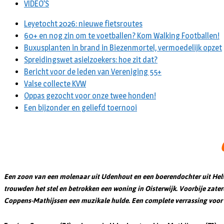
VIDEO’S
Leyetocht 2026: nieuwe fietsroutes
60+ en nog zin om te voetballen? Kom Walking Footballen!
Buxusplanten in brand in Biezenmortel, vermoedelijk opzet
Spreidingswet asielzoekers: hoe zit dat?
Bericht voor de leden van Vereniging 55+
Valse collecte KVW
Oppas gezocht voor onze twee honden!
Een bijzonder en geliefd toernooi
Een zoon van een molenaar uit Udenhout en een boerendochter uit Helvoir
trouwden het stel en betrokken een woning in Oisterwijk. Voorbije zate
Coppens-Mathijssen een muzikale hulde. Een complete verrassing voor d