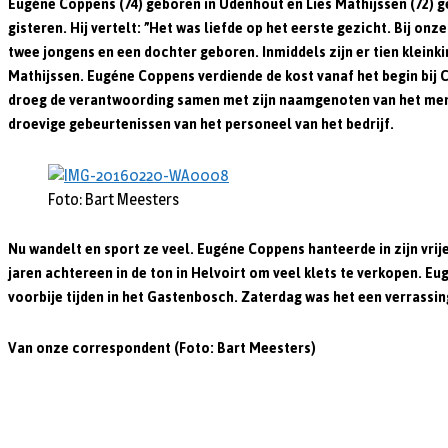
Eugéne Coppens (74) geboren in Udenhout en Lies Mathijssen (72) g
gisteren. Hij vertelt: ”Het was liefde op het eerste gezicht. Bij onz
twee jongens en een dochter geboren. Inmiddels zijn er tien klein
Mathijssen. Eugéne Coppens verdiende de kost vanaf het begin bij 
droeg de verantwoording samen met zijn naamgenoten van het mengvo
droevige gebeurtenissen van het personeel van het bedrijf.
Foto: Bart Meesters
Nu wandelt en sport ze veel. Eugéne Coppens hanteerde in zijn vri
jaren achtereen in de ton in Helvoirt om veel klets te verkopen. E
voorbije tijden in het Gastenbosch. Zaterdag was het een verrassings
Van onze correspondent (Foto: Bart Meesters)