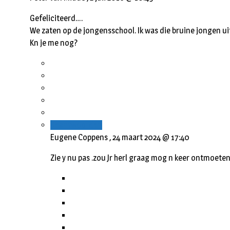
Gefeliciteerd….
We zaten op de jongensschool. Ik was die bruine jongen ui
Kn je me nog?
Beantwoorden
Eugene Coppens ,
24 maart 2024 @ 17:40
Zie y nu pas .zou Jr herl graag mog n keer ontmoeten 