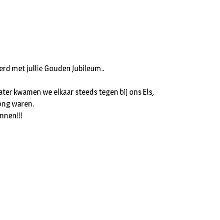
erd met jullie Gouden Jubileum..
ater kwamen we elkaar steeds tegen bij ons Els,
ong waren.
innen!!!