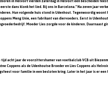
eboren in Helvoirt vierden zaterdag in Helvoirt een bescheiden fees
e eerste dans klonk het lied. Bij ons in Barcelona.” Na zeven jaar ver
kinderen. Hun volgende huis stond in Udenhout. Tegenwoordig woont h
Coppens Meng Unie, een fabrikant van diervoeders. Eerst in Udenhout
ederbedrijf. Moeder Lies zorgde voor de kinderen. Daarnaast ging z
je tijd acht jaar de voorzittershamer van voetbalclub VCB uit Biez
ugéne Coppens als de Udenhoutse Broeder en Lies Coppens als Helvoir
feest voor familie in een besloten kring. Later in het jaar is er een