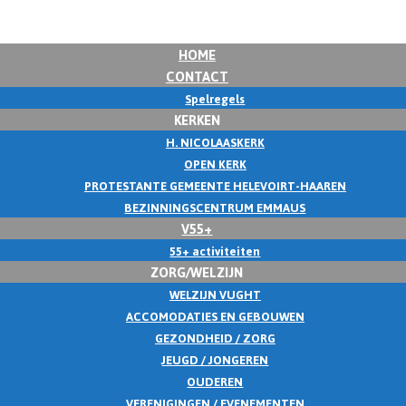
HOME
CONTACT
Spelregels
KERKEN
H. NICOLAASKERK
OPEN KERK
PROTESTANTE GEMEENTE HELEVOIRT-HAAREN
BEZINNINGSCENTRUM EMMAUS
V55+
55+ activiteiten
ZORG/WELZIJN
WELZIJN VUGHT
ACCOMODATIES EN GEBOUWEN
GEZONDHEID / ZORG
JEUGD / JONGEREN
OUDEREN
VERENIGINGEN / EVENEMENTEN