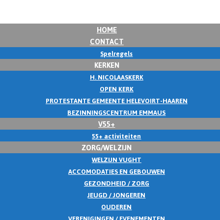
HOME
CONTACT
Spelregels
KERKEN
H. NICOLAASKERK
OPEN KERK
PROTESTANTE GEMEENTE HELEVOIRT-HAAREN
BEZINNINGSCENTRUM EMMAUS
V55+
55+ activiteiten
ZORG/WELZIJN
WELZIJN VUGHT
ACCOMODATIES EN GEBOUWEN
GEZONDHEID / ZORG
JEUGD / JONGEREN
OUDEREN
VERENIGINGEN / EVENEMENTEN