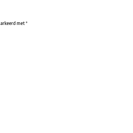
emarkeerd met
*