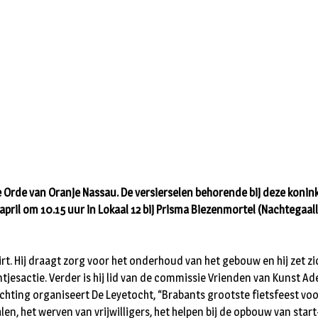
in de Orde van Oranje Nassau. De versierselen behorende bij deze ko
il om 10.15 uur in Lokaal 12 bij Prisma Biezenmortel (Nachtegaall
voirt. Hij draagt zorg voor het onderhoud van het gebouw en hij zet z
antjesactie. Verder is hij lid van de commissie Vrienden van Kunst A
ze stichting organiseert De Leyetocht, “Brabants grootste fietsfeest 
n, het werven van vrijwilligers, het helpen bij de opbouw van start