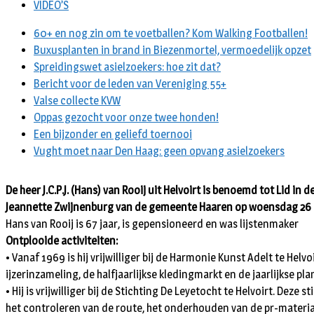
VIDEO’S
60+ en nog zin om te voetballen? Kom Walking Footballen!
Buxusplanten in brand in Biezenmortel, vermoedelijk opzet
Spreidingswet asielzoekers: hoe zit dat?
Bericht voor de leden van Vereniging 55+
Valse collecte KVW
Oppas gezocht voor onze twee honden!
Een bijzonder en geliefd toernooi
Vught moet naar Den Haag: geen opvang asielzoekers
De heer J.C.P.J. (Hans) van Rooij uit Helvoirt is benoemd tot Lid 
Jeannette Zwijnenburg van de gemeente Haaren op woensdag 26 apr
Hans van Rooij is 67 jaar, is gepensioneerd en was lijstenmaker
Ontplooide activiteiten:
• Vanaf 1969 is hij vrijwilliger bij de Harmonie Kunst Adelt te Hel
ijzerinzameling, de halfjaarlijkse kledingmarkt en de jaarlijkse pl
• Hij is vrijwilliger bij de Stichting De Leyetocht te Helvoirt. De
het controleren van de route, het onderhouden van de pr-materiale