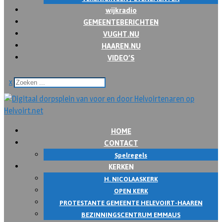
wijkradio
GEMEENTEBERICHTEN
VUGHT.NU
HAAREN.NU
VIDEO’S
x
HOME
CONTACT
Spelregels
KERKEN
H. NICOLAASKERK
OPEN KERK
PROTESTANTE GEMEENTE HELEVOIRT-HAAREN
BEZINNINGSCENTRUM EMMAUS