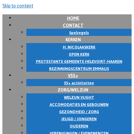
Skip to content
HOME
CONTACT
Spelregels
KERKEN
H. NICOLAASKERK
OPEN KERK
PROTESTANTE GEMEENTE HELEVOIRT-HAAREN
BEZINNINGSCENTRUM EMMAUS
V55+
55+ activiteiten
ZORG/WELZIJN
WELZIJN VUGHT
ACCOMODATIES EN GEBOUWEN
GEZONDHEID / ZORG
JEUGD / JONGEREN
OUDEREN
VERENIGINGEN / EVENEMENTEN