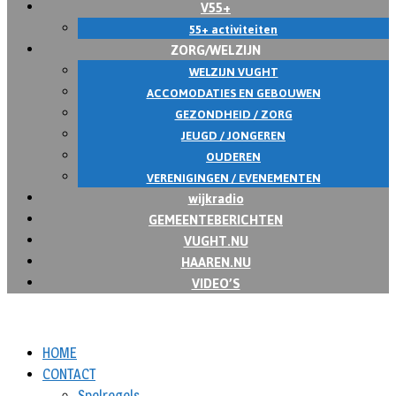
V55+
55+ activiteiten
ZORG/WELZIJN
WELZIJN VUGHT
ACCOMODATIES EN GEBOUWEN
GEZONDHEID / ZORG
JEUGD / JONGEREN
OUDEREN
VERENIGINGEN / EVENEMENTEN
wijkradio
GEMEENTEBERICHTEN
VUGHT.NU
HAAREN.NU
VIDEO’S
HOME
CONTACT
Spelregels