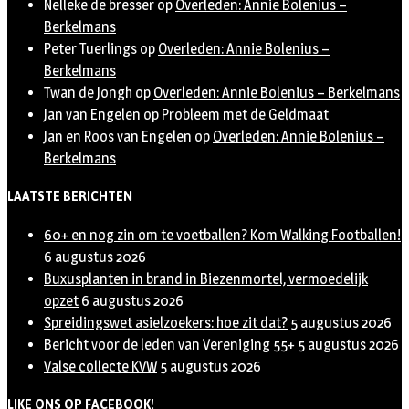
Nelleke de bresser
op
Overleden: Annie Bolenius –
Berkelmans
Peter Tuerlings
op
Overleden: Annie Bolenius –
Berkelmans
Twan de Jongh
op
Overleden: Annie Bolenius – Berkelmans
Jan van Engelen
op
Probleem met de Geldmaat
Jan en Roos van Engelen
op
Overleden: Annie Bolenius –
Berkelmans
LAATSTE BERICHTEN
60+ en nog zin om te voetballen? Kom Walking Footballen!
6 augustus 2026
Buxusplanten in brand in Biezenmortel, vermoedelijk
opzet
6 augustus 2026
Spreidingswet asielzoekers: hoe zit dat?
5 augustus 2026
Bericht voor de leden van Vereniging 55+
5 augustus 2026
Valse collecte KVW
5 augustus 2026
LIKE ONS OP FACEBOOK!