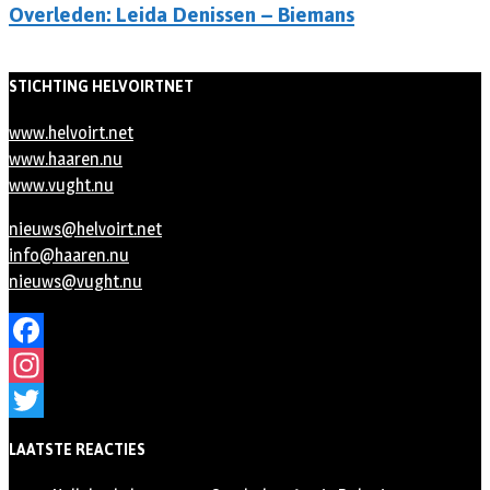
Overleden: Leida Denissen – Biemans
STICHTING HELVOIRTNET
www.helvoirt.net
www.haaren.nu
www.vught.nu
nieuws@helvoirt.net
info@haaren.nu
nieuws@vught.nu
Facebook
Instagram
Twitter
LAATSTE REACTIES