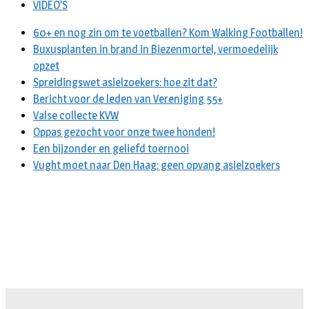
VIDEO’S
60+ en nog zin om te voetballen? Kom Walking Footballen!
Buxusplanten in brand in Biezenmortel, vermoedelijk
opzet
Spreidingswet asielzoekers: hoe zit dat?
Bericht voor de leden van Vereniging 55+
Valse collecte KVW
Oppas gezocht voor onze twee honden!
Een bijzonder en geliefd toernooi
Vught moet naar Den Haag: geen opvang asielzoekers