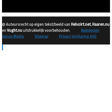
© Auteursrecht op eigen tekst/beeld van
Helvoirt.net
,
Haaren.nu
en
Vught.nu
uitdrukkelijk voorbehouden.
Webdesign
Vanoo Media
Sitemap
Privacy Verklaring AVG