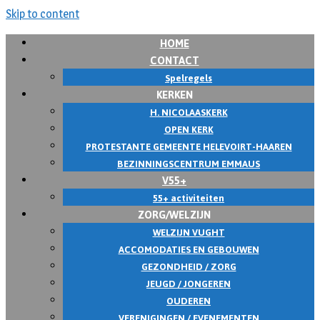
Skip to content
HOME
CONTACT
Spelregels
KERKEN
H. NICOLAASKERK
OPEN KERK
PROTESTANTE GEMEENTE HELEVOIRT-HAAREN
BEZINNINGSCENTRUM EMMAUS
V55+
55+ activiteiten
ZORG/WELZIJN
WELZIJN VUGHT
ACCOMODATIES EN GEBOUWEN
GEZONDHEID / ZORG
JEUGD / JONGEREN
OUDEREN
VERENIGINGEN / EVENEMENTEN