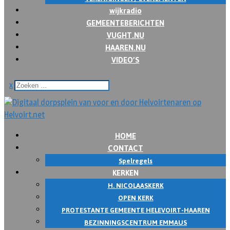
wijkradio
GEMEENTEBERICHTEN
VUGHT.NU
HAAREN.NU
VIDEO’S
x
HOME
CONTACT
Spelregels
KERKEN
H. NICOLAASKERK
OPEN KERK
PROTESTANTE GEMEENTE HELEVOIRT-HAAREN
BEZINNINGSCENTRUM EMMAUS